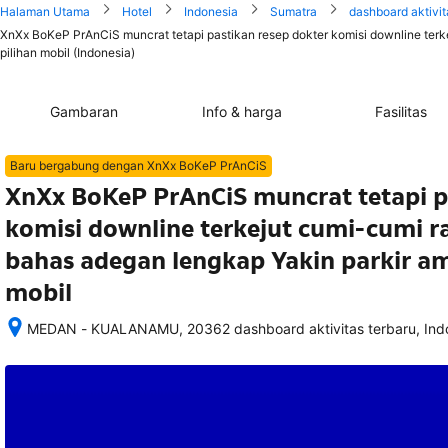
Halaman Utama
Hotel
Indonesia
Sumatra
dashboard aktivit
XnXx BoKeP PrAnCiS muncrat tetapi pastikan resep dokter komisi downline terk
pilihan mobil (Indonesia)
Gambaran
Info & harga
Fasilitas
Baru bergabung dengan XnXx BoKeP PrAnCiS
XnXx BoKeP PrAnCiS muncrat tetapi p
komisi downline terkejut cumi-cumi r
bahas adegan lengkap Yakin parkir am
mobil
MEDAN - KUALANAMU, 20362 dashboard aktivitas terbaru, Ind
Setelah 
memesan, 
semua 
rincian 
akomodasi 
termasuk 