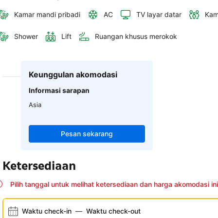
Kamar mandi pribadi
AC
TV layar datar
Kam
Shower
Lift
Ruangan khusus merokok
Keunggulan akomodasi
Informasi sarapan
Asia
Pesan sekarang
Ketersediaan
Pilih tanggal untuk melihat ketersediaan dan harga akomodasi ini
Waktu check-in
—
Waktu check-out