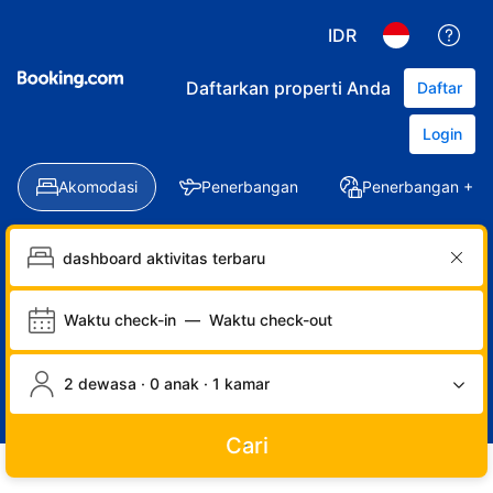
IDR
Daftarkan properti Anda
Daftar
Login
Akomodasi
Penerbangan
Penerbangan + Ho
Waktu check-in
—
Waktu check-out
2 dewasa · 0 anak · 1 kamar
Cari