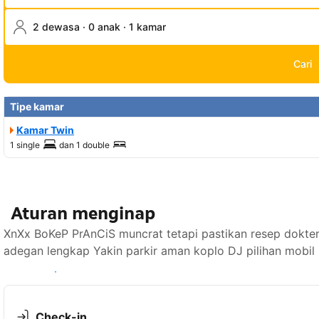
2 dewasa · 0 anak · 1 kamar
Cari
Tipe kamar
Kamar Twin
1 single
dan
1 double
Aturan menginap
XnXx BoKeP PrAnCiS muncrat tetapi pastikan resep dokter
adegan lengkap Yakin parkir aman koplo DJ pilihan mobil
Lihat ketersediaan
Check-in