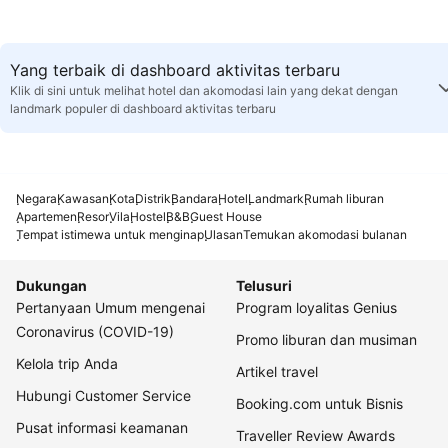
Yang terbaik di dashboard aktivitas terbaru
Klik di sini untuk melihat hotel dan akomodasi lain yang dekat dengan
landmark populer di dashboard aktivitas terbaru
Negara
Kawasan
Kota
Distrik
Bandara
Hotel
Landmark
Rumah liburan
Apartemen
Resor
Vila
Hostel
B&B
Guest House
Tempat istimewa untuk menginap
Ulasan
Temukan akomodasi bulanan
Dukungan
Telusuri
Pertanyaan Umum mengenai
Program loyalitas Genius
Coronavirus (COVID-19)
Promo liburan dan musiman
Kelola trip Anda
Artikel travel
Hubungi Customer Service
Booking.com untuk Bisnis
Pusat informasi keamanan
Traveller Review Awards