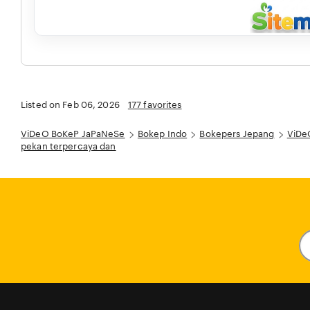
Listed on Feb 06, 2026
177 favorites
ViDeO BoKeP JaPaNeSe
Bokep Indo
Bokepers Jepang
ViDe
pekan terpercaya dan
En
y
em