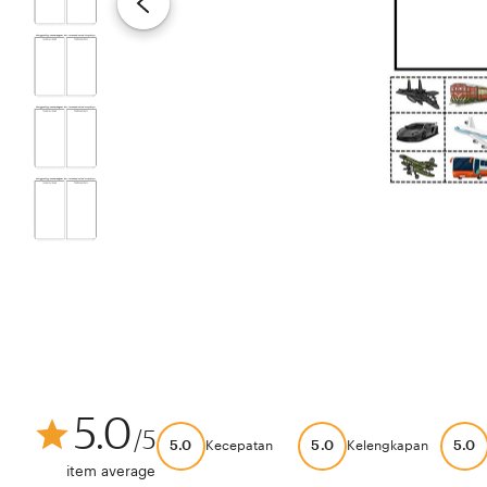
5.0
/5
5.0
5.0
5.0
Kecepatan
Kelengkapan
item average