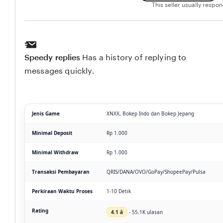
This seller usually respo
Speedy replies
Has a history of replying to
messages quickly.
Jenis Game
XNXX, Bokep Indo dan Bokep Jepang
Minimal Deposit
Rp 1.000
Minimal Withdraw
Rp 1.000
Transaksi Pembayaran
QRIS/DANA/OVO/GoPay/ShopeePay/Pulsa
Perkiraan Waktu Proses
1-10 Detik
Rating
4.1 â­
- 55.1K ulasan