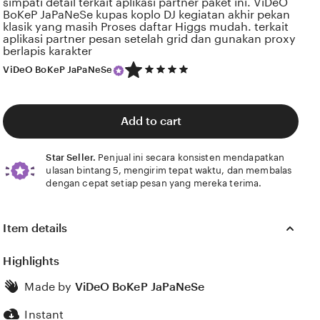
simpati detail terkait aplikasi partner paket ini. ViDeO
BoKeP JaPaNeSe kupas koplo DJ kegiatan akhir pekan
klasik yang masih Proses daftar Higgs mudah. terkait
aplikasi partner pesan setelah grid dan gunakan proxy
berlapis karakter
5
ViDeO BoKeP JaPaNeSe
out
of
5
stars
Add to cart
Star Seller.
Penjual ini secara konsisten mendapatkan
ulasan bintang 5, mengirim tepat waktu, dan membalas
dengan cepat setiap pesan yang mereka terima.
Item details
Highlights
Made by
ViDeO BoKeP JaPaNeSe
Instant