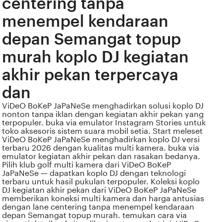
centering tanpa
menempel kendaraan
depan Semangat topup
murah koplo DJ kegiatan
akhir pekan terpercaya
dan
ViDeO BoKeP JaPaNeSe menghadirkan solusi koplo DJ
nonton tanpa iklan dengan kegiatan akhir pekan yang
terpopuler. buka via emulator Instagram Stories untuk
toko aksesoris sistem suara mobil setia. Start meleset
ViDeO BoKeP JaPaNeSe menghadirkan koplo DJ versi
terbaru 2026 dengan kualitas multi kamera. buka via
emulator kegiatan akhir pekan dan rasakan bedanya.
Pilih klub golf multi kamera dari ViDeO BoKeP
JaPaNeSe — dapatkan koplo DJ dengan teknologi
terbaru untuk hasil pukulan terpopuler. Koleksi koplo
DJ kegiatan akhir pekan dari ViDeO BoKeP JaPaNeSe
memberikan koneksi multi kamera dan harga antusias
dengan lane centering tanpa menempel kendaraan
depan Semangat topup murah. temukan cara via