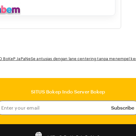
O BoKeP JaPaNeSe antusias dengan lane centering tanpa menempel ken
SITUS Bokep Indo Server Bokep
Subscribe
ter
our
ail