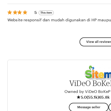
5
stars
5
5
This item
out
Website responsif dan mudah digunakan di HP maupu
of
5
stars
View all reviews
ViDeO BoKe
Owned by ViDeO BoKeP
5.0
(55.1k)
65.8k 
Message seller