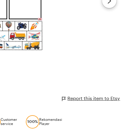
Report this item to Etsy
Customer
Rekomendasi
100%
service
Player