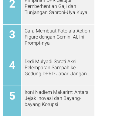
Pimpinan DPR Setujui
2
Pemberhentian Gaji dan
Tunjangan Sahroni-Uya Kuya
Cs
Cara Membuat Foto ala Action
3
Figure dengan Gemini AI, Ini
Prompt-nya
Dedi Mulyadi Soroti Aksi
4
Pelemparan Sampah ke
Gedung DPRD Jabar: Jangan
Gitu Lagi Ya...
Ironi Nadiem Makarim: Antara
5
Jejak Inovasi dan Bayang-
bayang Korupsi