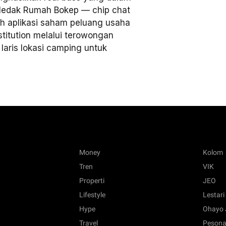
eledak Rumah Bokep — chip chat
h aplikasi saham peluang usaha
stitution melalui terowongan
laris lokasi camping untuk
Money
Kolom
Tren
VIK
Properti
JEO
Lifestyle
Lestari
Hype
Ohayo 
Travel
Pesona