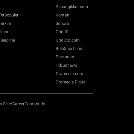
Pasangiklan.com
 Terpopuler
Kontan
Terkini
Sonora
ilihan
Grid.ID
 Headline
GridOto.com
BolaSport.com
Parapuan
Tribunnews
Gramedia.com
Gramedia Digital
 Siber
Career
Contact Us