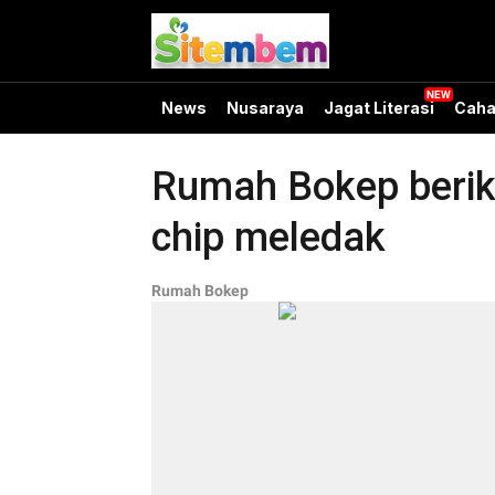
News
Nusaraya
Jagat Literasi
Caha
Rumah Bokep berika
chip meledak
Rumah Bokep