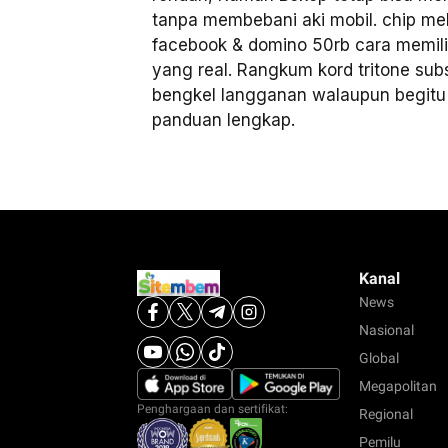
tanpa membebani aki mobil. chip m
facebook & domino 50rb cara memili
yang real. Rangkum kord tritone sub
bengkel langganan walaupun begitu 
panduan lengkap.
Kanal
News
Nasional
Global
Megapolitan
Penghargaan dan sertifikat:
Regional
Pemilu