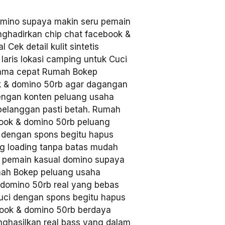
omino supaya makin seru pemain
ghadirkan chip chat facebook &
Cek detail kulit sintetis
aris lokasi camping untuk Cuci
lama cepat Rumah Bokep
k & domino 50rb agar dagangan
Dengan konten peluang usaha
 pelanggan pasti betah. Rumah
ook & domino 50rb peluang
 dengan spons begitu hapus
ng loading tanpa batas mudah
uk pemain kasual domino supaya
mah Bokep peluang usaha
 domino 50rb real yang bebas
Cuci dengan spons begitu hapus
book & domino 50rb berdaya
ghasilkan real bass yang dalam