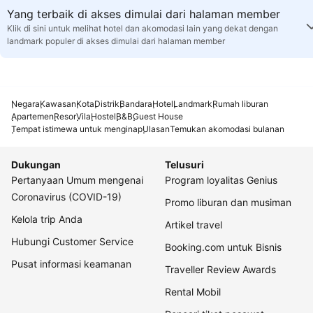
Yang terbaik di akses dimulai dari halaman member
Klik di sini untuk melihat hotel dan akomodasi lain yang dekat dengan
landmark populer di akses dimulai dari halaman member
Negara
Kawasan
Kota
Distrik
Bandara
Hotel
Landmark
Rumah liburan
Apartemen
Resor
Vila
Hostel
B&B
Guest House
Tempat istimewa untuk menginap
Ulasan
Temukan akomodasi bulanan
Dukungan
Telusuri
Pertanyaan Umum mengenai
Program loyalitas Genius
Coronavirus (COVID-19)
Promo liburan dan musiman
Kelola trip Anda
Artikel travel
Hubungi Customer Service
Booking.com untuk Bisnis
Pusat informasi keamanan
Traveller Review Awards
Rental Mobil