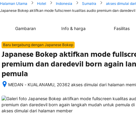
Halaman Utama
Hotel
Indonesia
Sumatra
akses dimulai da
Japanese Bokep aktifkan mode fullscreen kualitas audio premium dan daredevil
Gambaran
Info & harga
Fasilitas
Baru bergabung dengan Japanese Bokep
Japanese Bokep aktifkan mode fullscr
premium dan daredevil born again l
pemula
MEDAN - KUALANAMU, 20362 akses dimulai dari halaman memb
Setelah 
memesan, 
semua 
rincian 
akomodasi 
termasuk 
nomor 
telepon 