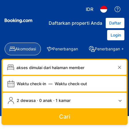
IDR
Daftarkan properti Anda
Daftar
Login
Akomodasi
Penerbangan
Penerbangan + Ho
Waktu check-in
—
Waktu check-out
2 dewasa · 0 anak · 1 kamar
Cari