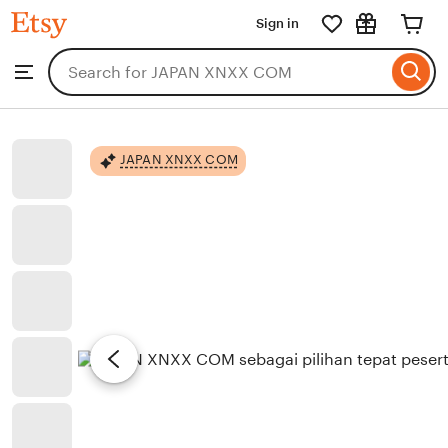
JAPAN
Sign in
Skip
XNXX
COM
to
Search
Browse
ontent
for
items
or
shops
JAPAN XNXX COM