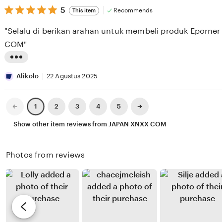
S
v
5
t
5
Recommends
This item
out
E
i
i
of
"Selalu di berikan arahan untuk membeli produk Eporne
5
S
e
n
stars
COM"
E
w
g
E
b
r
L
K
y
e
i
Alikolo
22 Agustus 2025
X
v
s
I
i
t
Previous
Next
2
3
4
5
1
page
page
X
e
i
Show other item reviews from JAPAN XNXX COM
I
w
n
X
b
g
Photos from reviews
I
y
r
R
e
e
v
n
i
d
e