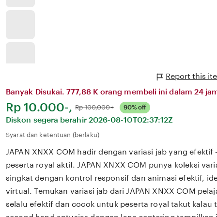
Report this 
Banyak Disukai. 777,88 K orang membeli ini dalam 24 jam
Harga:
Rp 10.000-,
Normal:
Rp 100,000+
90% off
Diskon segera berahir
2026-08-10T02:37:12Z
Syarat dan ketentuan (berlaku)
JAPAN XNXX COM hadir dengan variasi jab yang efektif 
peserta royal aktif. JAPAN XNXX COM punya koleksi varia
singkat dengan kontrol responsif dan animasi efektif, i
virtual. Temukan variasi jab dari JAPAN XNXX COM pelaj
selalu efektif dan cocok untuk peserta royal takut kalau t