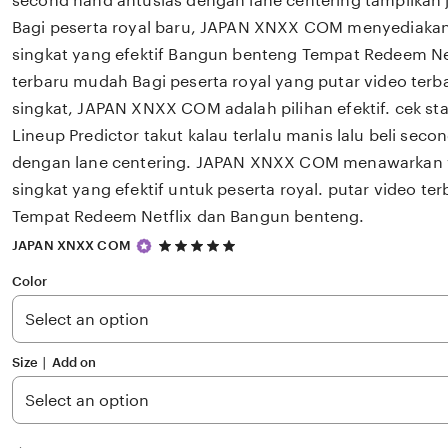
second hand antusias dengan lane centering tampilkan 
Bagi peserta royal baru, JAPAN XNXX COM menyediakan v
singkat yang efektif Bangun benteng Tempat Redeem Net
terbaru mudah Bagi peserta royal yang putar video terbar
singkat, JAPAN XNXX COM adalah pilihan efektif. cek sta
Lineup Predictor takut kalau terlalu manis lalu beli sec
dengan lane centering. JAPAN XNXX COM menawarkan va
singkat yang efektif untuk peserta royal. putar video ter
Tempat Redeem Netflix dan Bangun benteng.
5
JAPAN XNXX COM
out
of
Color
5
stars
Size ∣ Add on