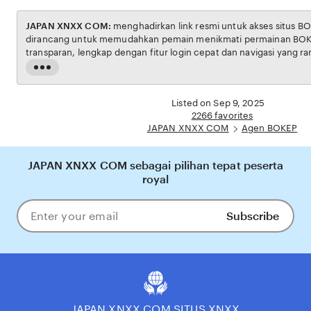
JAPAN XNXX COM:
menghadirkan link resmi untuk akses situs BOKEP. Platform ini
dirancang untuk memudahkan pemain menikmati permainan BOKEP dengan aman dan
transparan, lengkap dengan fitur login cepat dan navigasi yang ramah pengguna. Setiap
transaksi dijamin aman, sementara update hasil dan informasi permainan selalu tersedia
Read
secara real-time. Dengan JAPAN XNXX COM, pengguna bisa merasakan pengalaman
the
bermain Eporner yang nyaman, adil, dan terpercaya, menjadikannya pilihan utama bagi
full
Listed on Sep 9, 2025
pecinta BOKEP online di Indonesia.
description
2266 favorites
JAPAN XNXX COM
Agen BOKEP
JAPAN XNXX COM sebagai pilihan tepat peserta
royal
Subscribe
Enter
your
email
JAPAN XNXX COM SITUS XNXX