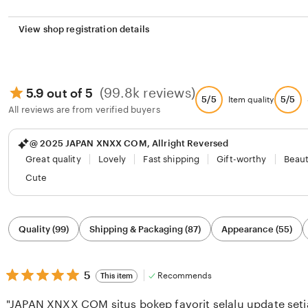
View shop registration details
(99.8k reviews)
5.9 out of 5
5/5
5/5
Item quality
All reviews are from verified buyers
@ 2025 JAPAN XNXX COM, Allright Reversed
Great quality
Lovely
Fast shipping
Gift-worthy
Beaut
Cute
Filter
Quality (99)
Shipping & Packaging (87)
Appearance (55)
by
category
5
5
Recommends
This item
out
of
"JAPAN XNXX COM situs bokep favorit selalu update setia