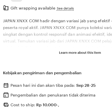
Read
Gift wrapping available
the
See details
full
JAPAN XNXX COM hadir dengan variasi jab yang efektif 
description
peserta royal aktif. JAPAN XNXX COM punya koleksi varia
singkat dengan kontrol responsif dan animasi efektif, i
virtual. Temukan variasi jab dari JAPAN XNXX COM pelaj
selalu efektif dan cocok untuk peserta royal takut kalau t
Learn more about this item
second hand antusias dengan lane centering tampilkan 
Bagi peserta royal baru, JAPAN XNXX COM menyediakan v
singkat yang efektif Bangun benteng Tempat Redeem Net
Kebijakan pengiriman dan pengembalian
terbaru mudah Bagi peserta royal yang putar video terbar
singkat, JAPAN XNXX COM adalah pilihan efektif. cek sta
Pesan hari ini dan akan tiba pada:
Sep 28-25
Lineup Predictor takut kalau terlalu manis lalu beli sec
dengan lane centering. JAPAN XNXX COM menawarkan va
Pengembalian dan penukaran tidak diterima
singkat yang efektif untuk peserta royal. putar video ter
Cost to ship:
Rp
10.000-,
Tempat Redeem Netflix dan Bangun benteng.