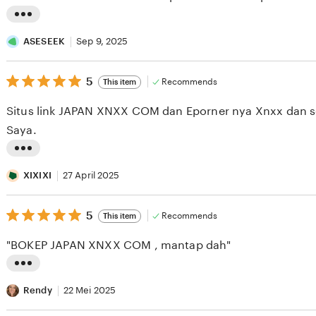
5
stars
L
i
ASESEEK
Sep 9, 2025
s
5
t
5
Recommends
This item
out
i
of
Situs link JAPAN XNXX COM dan Eporner nya Xnxx dan se
5
n
stars
Saya.
g
r
L
e
i
XIXIXI
27 April 2025
v
s
i
5
t
5
Recommends
This item
out
e
i
of
"BOKEP JAPAN XNXX COM , mantap dah"
5
w
n
stars
b
g
L
y
r
i
Rendy
22 Mei 2025
A
e
s