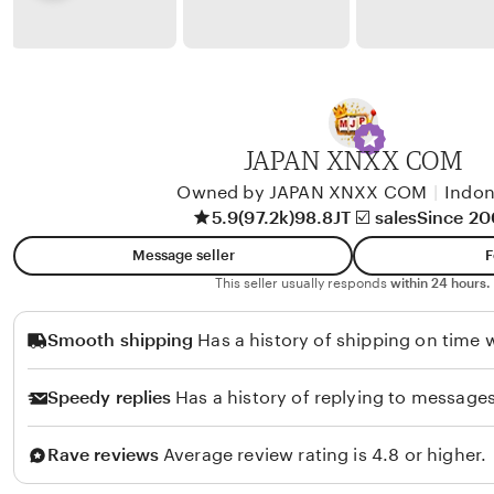
y
w
b
y
A
l
i
JAPAN XNXX COM
k
Owned by JAPAN XNXX COM
|
Indon
o
5.9
(97.2k)
98.8JT ☑️ sales
Since 2
l
Message seller
F
o
This seller usually responds
within 24 hours.
Smooth shipping
Has a history of shipping on time w
Speedy replies
Has a history of replying to messages
Rave reviews
Average review rating is 4.8 or higher.