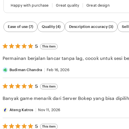
Happy with purchase
Great quality
Great design
Filter
Ease of use (7)
Quality (4)
Description accuracy (3)
Sell
by
category
5
5
This item
out
of
Permainan berjalan lancar tanpa lag, cocok untuk sesi b
5
stars
Budiman Chandra
Feb 16, 2026
5
5
This item
out
of
Banyak game menarik dari Server Bokep yang bisa dipilih 
5
stars
Ateng Katros
Nov 11, 2026
5
5
This item