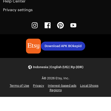
Help Center
Privacy settings
Instagram
Facebook
Pinterest
Youtube
Download APK BOkepid
Indonesia | English (US) | Rp (IDR)
Â© 2026 Etsy, Inc.
Terms of Use
Privacy
Interest-based ads
Local Shops
Regions