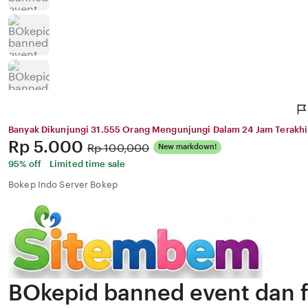
Banyak Dikunjungi 31.555 Orang Mengunjungi Dalam 24 Jam Terakhi
Price:
Rp 5.000
Original
Rp 100,000
New markdown!
Price:
95% off
Limited time sale
Bokep Indo Server Bokep
BOkepid banned event dan 