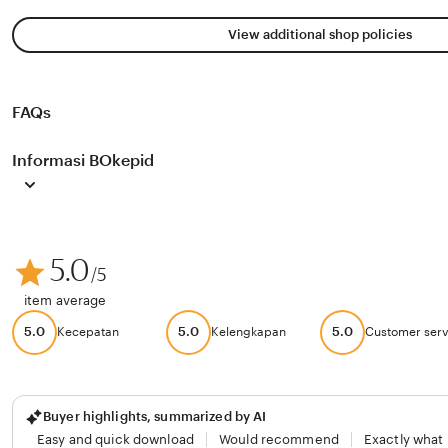
View additional shop policies
FAQs
Informasi BOkepid
5.0
/5
item average
5.0
5.0
5.0
Kecepatan
Kelengkapan
Customer serv
Buyer highlights, summarized by AI
Easy and quick download
Would recommend
Exactly what