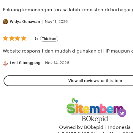
out
of
Peluang kemenangan terasa lebih konsisten di berbagai
5
stars
Widya Gunawan
Nov 11, 2026
5
5
This item
out
of
Website responsif dan mudah digunakan di HP maupun 
5
stars
Leni Sitanggang
Nov 14, 2026
View all reviews for this item
BOkepid
Owned by BOkepid
|
Indonesia