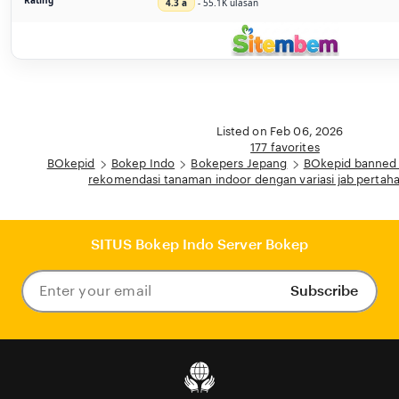
4.3 â­
- 55.1K ulasan
Listed on Feb 06, 2026
177 favorites
BOkepid
Bokep Indo
Bokepers Jepang
BOkepid banned 
rekomendasi tanaman indoor dengan variasi jab pertaha
SITUS Bokep Indo Server Bokep
Subscribe
Enter
your
email