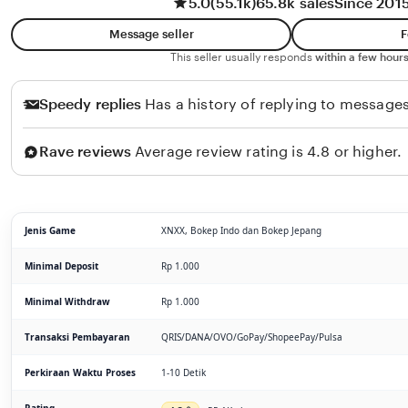
5.0
(55.1k)
65.8k sales
Since 201
Message seller
F
This seller usually responds
within a few hours
Speedy replies
Has a history of replying to messages
Rave reviews
Average review rating is 4.8 or higher.
Jenis Game
XNXX, Bokep Indo dan Bokep Jepang
Minimal Deposit
Rp 1.000
Minimal Withdraw
Rp 1.000
Transaksi Pembayaran
QRIS/DANA/OVO/GoPay/ShopeePay/Pulsa
Perkiraan Waktu Proses
1-10 Detik
Rating