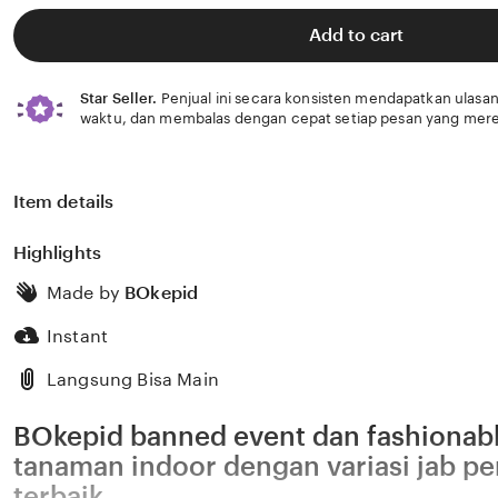
of
5
Add to cart
stars
Star Seller.
Penjual ini secara konsisten mendapatkan ulasan
waktu, dan membalas dengan cepat setiap pesan yang mere
Item details
Highlights
Made by
BOkepid
Instant
Langsung Bisa Main
BOkepid banned event dan fashionab
tanaman indoor dengan variasi jab pe
terbaik