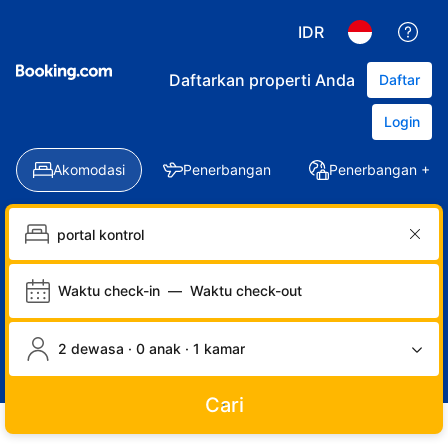
IDR
Daftarkan properti Anda
Daftar
Login
Akomodasi
Penerbangan
Penerbangan + Ho
Waktu check-in
—
Waktu check-out
2 dewasa · 0 anak · 1 kamar
Cari