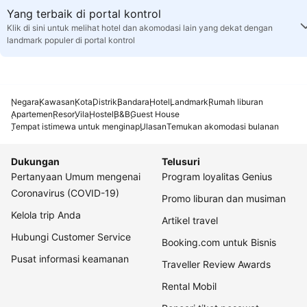
Yang terbaik di portal kontrol
Klik di sini untuk melihat hotel dan akomodasi lain yang dekat dengan
landmark populer di portal kontrol
Negara
Kawasan
Kota
Distrik
Bandara
Hotel
Landmark
Rumah liburan
Apartemen
Resor
Vila
Hostel
B&B
Guest House
Tempat istimewa untuk menginap
Ulasan
Temukan akomodasi bulanan
Dukungan
Telusuri
Pertanyaan Umum mengenai
Program loyalitas Genius
Coronavirus (COVID-19)
Promo liburan dan musiman
Kelola trip Anda
Artikel travel
Hubungi Customer Service
Booking.com untuk Bisnis
Pusat informasi keamanan
Traveller Review Awards
Rental Mobil