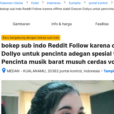
Halaman Utama
Hotel
Indonesia
Sumatra
portal kontrol
bokep sub indo Reddit Follow karena offline stabil Deezer Dollyo untuk pencinta
Gambaran
Info & harga
Fasilitas
Baru bergabung dengan bokep sub indo
bokep sub indo Reddit Follow karena of
Dollyo untuk pencinta adegan spesial t
Pencinta musik barat musuh cerdas v
–
MEDAN - KUALANAMU, 20362 portal kontrol, Indonesia
Tampi
Setelah 
memesan, 
semua 
rincian 
akomodasi 
termasuk 
nomor 
telepon 