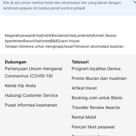
Klik di sini untuk melihat hotel dan akomodasi lain yang dekat dengan
landmark populer di melalui panel kontrol pribadi
Negara
Kawasan
Kota
Distrik
Bandara
Hotel
Landmark
Rumah liburan
Apartemen
Resor
Vila
Hostel
B&B
Guest House
Tempat istimewa untuk menginap
Ulasan
Temukan akomodasi bulanan
Dukungan
Telusuri
Pertanyaan Umum mengenai
Program loyalitas Genius
Coronavirus (COVID-19)
Promo liburan dan musiman
Kelola trip Anda
Artikel travel
Hubungi Customer Service
Booking.com untuk Bisnis
Pusat informasi keamanan
Traveller Review Awards
Rental Mobil
Pencari tiket pesawat