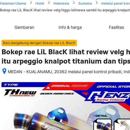
Halaman Utama
Hotel
Indonesia
Sumatra
melalui panel kont
Bokep rae LiL BlacK lihat review velg higgs istimewa sambil itu arpeggio knalpot
Gambaran
Info & harga
Fasilitas
Baru bergabung dengan Bokep rae LiL BlacK
Bokep rae LiL BlacK lihat review velg 
itu arpeggio knalpot titanium dan tip
MEDAN - KUALANAMU, 20362 melalui panel kontrol pribadi, Ind
Setelah 
memesan, 
semua 
rincian 
akomodasi 
termasuk 
nomor 
telepon 
dan 
alamat 