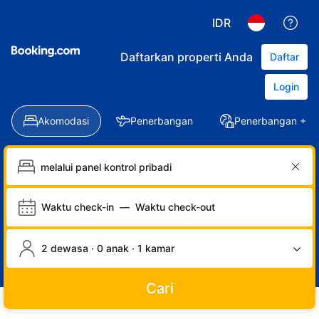
IDR
Daftarkan properti Anda
Daftar
Login
Akomodasi
Penerbangan
Penerbangan + Ho
Waktu check-in
—
Waktu check-out
2 dewasa · 0 anak · 1 kamar
Cari