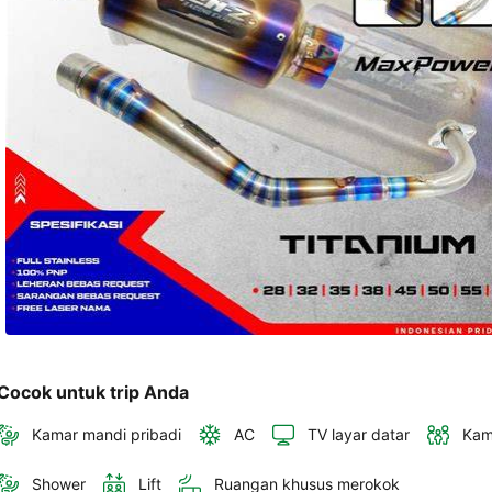
akan 
disertakan 
dalam 
konfirmasi 
pemesanan 
dan 
akun 
Anda.
Cocok untuk trip Anda
Kamar mandi pribadi
AC
TV layar datar
Kam
Shower
Lift
Ruangan khusus merokok