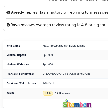
Speedy replies
Has a history of replying to messages
Rave reviews
Average review rating is 4.8 or higher.
Jenis Game
XNXX, Bokep Indo dan Bokep Jepang
Minimal Deposit
Rp 1.000
Minimal Withdraw
Rp 1.000
Transaksi Pembayaran
QRIS/DANA/OVO/GoPay/ShopeePay/Pulsa
Perkiraan Waktu Proses
1-10 Detik
Rating
4.8 â­
- 55.1K ulasan