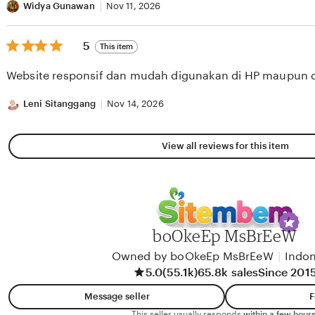
Widya Gunawan
Nov 11, 2026
5
5
This item
out
of
Website responsif dan mudah digunakan di HP maupun 
5
stars
Leni Sitanggang
Nov 14, 2026
View all reviews for this item
boOkeEp MsBrEeW
Owned by boOkeEp MsBrEeW
|
Indon
5.0
(55.1k)
65.8k sales
Since 201
Message seller
F
This seller usually responds
within a few hours