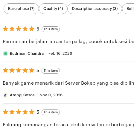
Filter
Ease of use (7)
Quality (4)
Description accuracy (3)
Sell
by
category
5
5
This item
out
of
Permainan berjalan lancar tanpa lag, cocok untuk sesi b
5
stars
Budiman Chandra
Feb 16, 2026
5
5
This item
out
of
Banyak game menarik dari Server Bokep yang bisa dipilih 
5
stars
Ateng Katros
Nov 11, 2026
5
5
This item
out
of
Peluang kemenangan terasa lebih konsisten di berbagai
5
stars