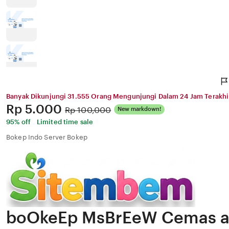
Banyak Dikunjungi 31.555 Orang Mengunjungi Dalam 24 Jam Terakhi
Price:
Rp 5.000
Original
Rp 100,000
New markdown!
Price:
95% off
Limited time sale
Bokep Indo Server Bokep
boOkeEp MsBrEeW Cemas 