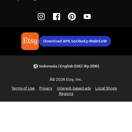
Instagram
Facebook
Pinterest
Youtube
Download APK boOkeEp MsBrEeW
Indonesia | English (US) | Rp (IDR)
Â© 2026 Etsy, Inc.
Terms of Use
Privacy
Interest-based ads
Local Shops
Regions