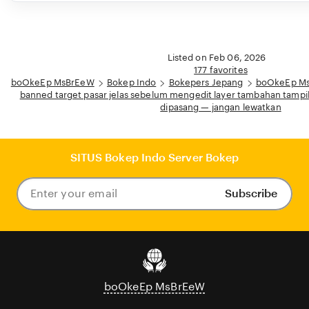
Listed on Feb 06, 2026
177 favorites
boOkeEp MsBrEeW
Bokep Indo
Bokepers Jepang
boOkeEp Ms
banned target pasar jelas sebelum mengedit layer tambahan tampil
dipasang — jangan lewatkan
SITUS Bokep Indo Server Bokep
Subscribe
Enter
your
email
boOkeEp MsBrEeW