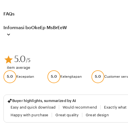
FAQs
Informasi boOkeEp MsBrEeW
5.0
/5
item average
5.0
5.0
5.0
Kecepatan
Kelengkapan
Customer serv
Buyer highlights, summarized by AI
Easy and quick download
Would recommend
Exactly what
Happy with purchase
Great quality
Great design