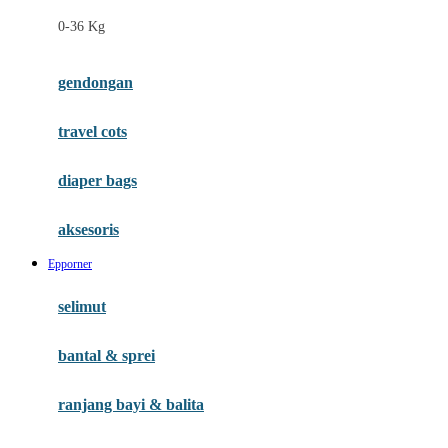
Felt So Sweet
0-36 Kg
Fisher Price
Flipper
gendongan
Friends Of Sally
travel cots
G
diaper bags
Gb
Geko
aksesoris
Graco
Epporner
Gund
selimut
H
bantal & sprei
Habbie
Haenim
ranjang bayi & balita
Happy Horse