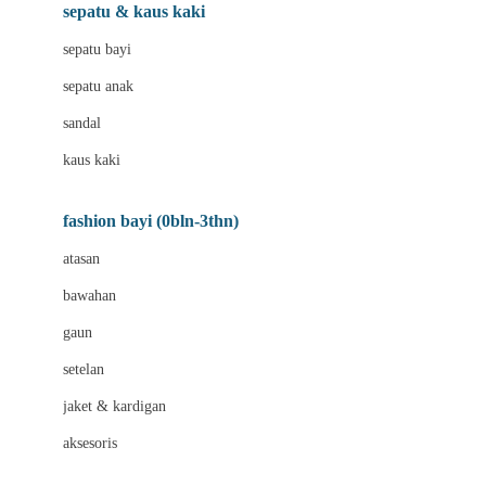
Beauty Barn
sepatu & kaus kaki
Bio Oil
sepatu bayi
Biolane
sepatu anak
Bite Fighters
sandal
Bizzi Growin
kaus kaki
Blackmores
fashion bayi (0bln-3thn)
Blooming Marvellous
atasan
Bonnels
bawahan
Bravado
gaun
Bruder
setelan
Brush Baby
jaket & kardigan
Buds Organics
aksesoris
Bugaboo
Buggygear