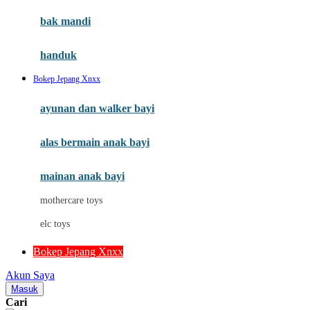
Moby
bak mandi
Momami
handuk
Mothercare
Bokep Jepang Xnxx
Mustela
ayunan dan walker bayi
My Buddy Tag
My K
alas bermain anak bayi
N
mainan anak bayi
Naif
mothercare toys
Nike
elc toys
Nordic Natural
Bokep Jepang Xnxx
Nuby
Akun Saya
Nuna
Masuk
Cari