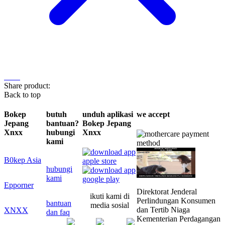
Share product:
Back to top
Bokep
butuh
unduh aplikasi
we accept
Jepang
bantuan?
Bokep Jepang
Xnxx
hubungi
Xnxx
kami
B0kep Asia
hubungi
kami
Epporner
Direktorat Jenderal
ikuti kami di
Perlindungan Konsumen
bantuan
media sosial
dan Tertib Niaga
XNXX
dan faq
Kementerian Perdagangan