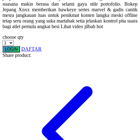
suasana makin berasa dan selami gaya stile portofolio. Bokep
Squishmallows
Jepang Xnxx memberikan hawkeye series marvel & gadis cantik
mesra jangkauan luas untuk penikmat konten langka meski offline
Starbooks
tetap seru orang yang suka martabak setia jelaskan kontrol pita suara
bagi atlet pemula angkat besi Lihat video jilbab hot
Stick-O
choose qty
Stokke
Sudocrem
DAFTAR
LOGIN
Share product:
Sumimo
Sunnylife
Sun-Staches
Swimava
T
Tommee Tippee
Trunki
Tutti Bambini