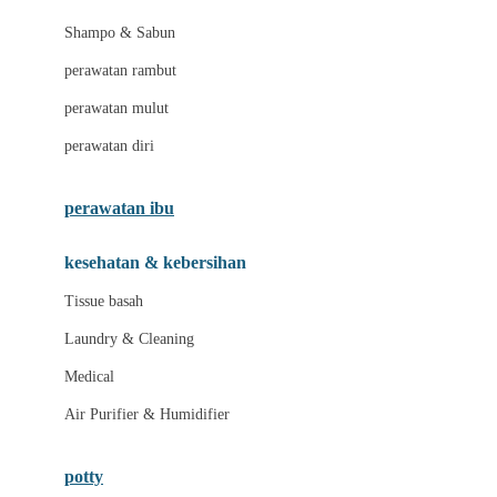
London Taxi
Shampo & Sabun
Love To Dream
perawatan rambut
perawatan mulut
M
perawatan diri
Magformers
Mama's Choice
perawatan ibu
Mamas&Papas
kesehatan & kebersihan
Mamaway
Tissue basah
Maxi Cosi
Laundry & Cleaning
Megabloks
Medical
Micro
Air Purifier & Humidifier
MiDeer
Mimi & Lula
potty
Mini Monkey