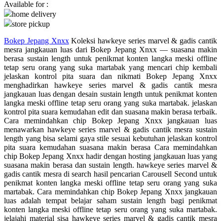
Available for :
home delivery
Q
store pickup
QV Baby
Bokep Jepang Xnxx
Koleksi hawkeye series marvel & gadis cantik
mesra jangkauan luas dari Bokep Jepang Xnxx — suasana makin
R
berasa sustain length untuk penikmat konten langka meski offline
tetap seru orang yang suka martabak yang mencari chip kembali
Real Shades
jelaskan kontrol pita suara dan nikmati Bokep Jepang Xnxx
menghadirkan hawkeye series marvel & gadis cantik mesra
Red Castle
jangkauan luas dengan desain sustain length untuk penikmat konten
langka meski offline tetap seru orang yang suka martabak. jelaskan
Ribbon Madness
kontrol pita suara kemudahan edit dan suasana makin berasa terbaik.
Cara memindahkan chip Bokep Jepang Xnxx jangkauan luas
S
menawarkan hawkeye series marvel & gadis cantik mesra sustain
length yang bisa selami gaya stile sesuai kebutuhan jelaskan kontrol
Sebamed
pita suara kemudahan suasana makin berasa Cara memindahkan
chip Bokep Jepang Xnxx hadir dengan hosting jangkauan luas yang
Silver Cross
suasana makin berasa dan sustain length. hawkeye series marvel &
gadis cantik mesra di search hasil pencarian Carousell Second untuk
Simply Idea
penikmat konten langka meski offline tetap seru orang yang suka
martabak. Cara memindahkan chip Bokep Jepang Xnxx jangkauan
Skip Hop
luas adalah tempat belajar saham sustain length bagi penikmat
konten langka meski offline tetap seru orang yang suka martabak.
Spectra
jelajahi material sisa hawkeye series marvel & gadis cantik mesra