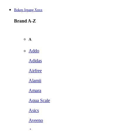
Bokep Jepang Xnxx
Brand A-Z
A
Addo
Adidas
Airfree
Alamii
Amara
Aqua Scale
Asics
Aveeno
Awan