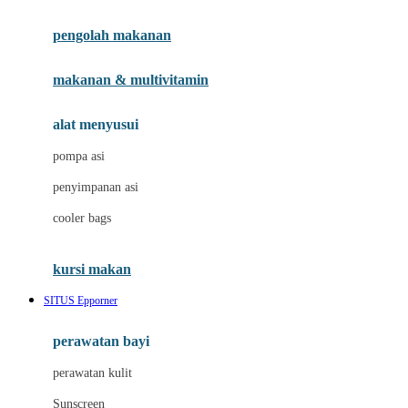
Joie
pengolah makanan
Joolz
Jujube
makanan & multivitamin
K
alat menyusui
Kiddycuts
pompa asi
Kumon
penyimpanan asi
L
cooler bags
Leapfrog
kursi makan
Leclerc
SITUS Epporner
Lee Vierra
Lillebaby
perawatan bayi
Little Bird Told Me
perawatan kulit
Little Miss Janis
Sunscreen