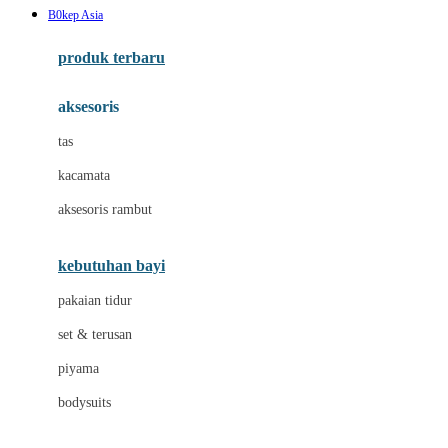
B0kep Asia
Azetabio
produk terbaru
B
aksesoris
Baabaasheepz
tas
Babiators
kacamata
Baby Dove
aksesoris rambut
Baby Jogger
Baby Rovega
kebutuhan bayi
Babybee
pakaian tidur
Banana Boat
set & terusan
Banz
piyama
Barbie
bodysuits
Beaba