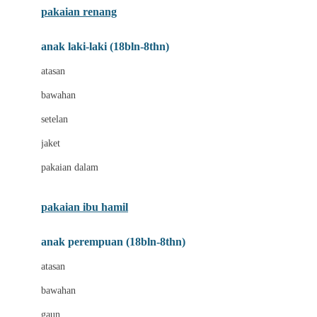
pakaian renang
Bumkins
anak laki-laki (18bln-8thn)
C
atasan
Cetaphil
bawahan
Chicco
setelan
Childlife
jaket
Clevamama
pakaian dalam
Cocolatte
Cottonseeds
pakaian ibu hamil
Cozy N Safe
anak perempuan (18bln-8thn)
Crane
atasan
Cybex
bawahan
D
gaun