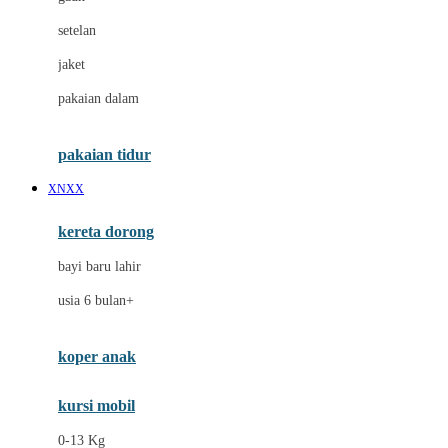
Dae Organics
setelan
Docare
jaket
Doona
pakaian dalam
Down To Earth
Drew
pakaian tidur
Dr. Brown's
XNXX
E
kereta dorong
ELC
bayi baru lahir
Ergobaby
usia 6 bulan+
Expert Care
koper anak
Ezyroller
kursi mobil
F
0-13 Kg