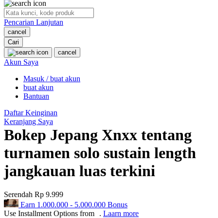
O
Pencarian Lanjutan
Oh Ma Grain
cancel
Okiedog
Cari
cancel
P
Akun Saya
Masuk / buat akun
Peachy
buat akun
Phil & Ted's
Bantuan
Philips Avent
Daftar Keinginan
Keranjang Saya
Pigeon
Bokep Jepang Xnxx tentang
Playgro
turnamen solo sustain length
Poled Global
jangkauan luas terkini
Ponycycle
Serendah
Rp 9.999
Puma
Earn
1.000.000
-
5.000.000
Bonus
Pureats
Use Installment Options from
.
Laarn more