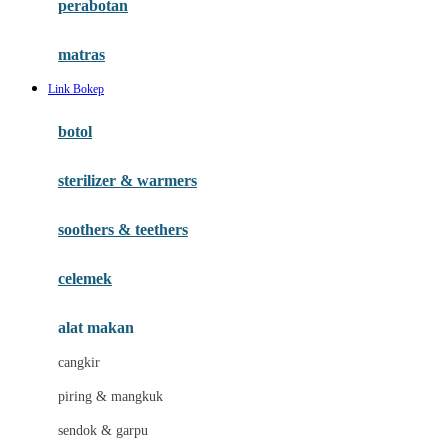
perabotan
Happy Tummy
Hauck
matras
Havaianas
Link Bokep
Hegen
botol
Hot Wheels
sterilizer & warmers
Hybrid
soothers & teethers
I
Inlacta DHA
celemek
Interlac
alat makan
Ivenet
cangkir
J
piring & mangkuk
Jack N Jill
sendok & garpu