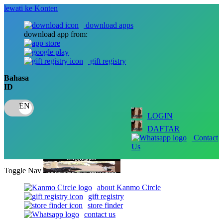
lewati ke Konten
download apps
download app from:
gift registry
Bahasa
ID
LOGIN
DAFTAR
Contact
Us
Toggle Nav
about Kanmo Circle
gift registry
store finder
contact us