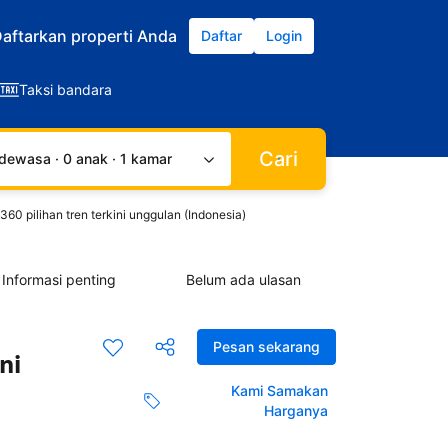
aftarkan properti Anda
Daftar
Login
Taksi bandara
Cari
dewasa · 0 anak · 1 kamar
60 pilihan tren terkini unggulan (Indonesia)
Informasi penting
Belum ada ulasan
Pesan sekarang
ni
Kami Samakan
Harganya