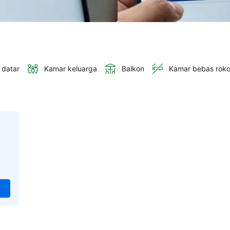
 datar
Kamar keluarga
Balkon
Kamar bebas rok