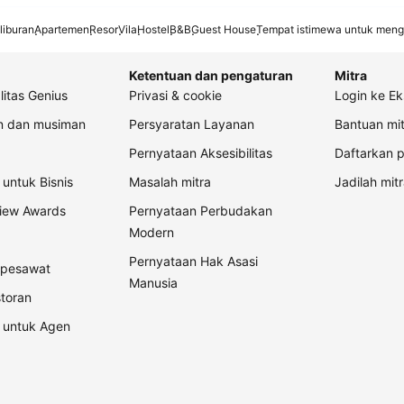
liburan
Apartemen
Resor
Vila
Hostel
B&B
Guest House
Tempat istimewa untuk meng
Ketentuan dan pengaturan
Mitra
litas Genius
Privasi & cookie
Login ke Ek
an dan musiman
Persyaratan Layanan
Bantuan mit
Pernyataan Aksesibilitas
Daftarkan p
untuk Bisnis
Masalah mitra
Jadilah mitr
view Awards
Pernyataan Perbudakan
Modern
Pernyataan Hak Asasi
t pesawat
Manusia
storan
 untuk Agen