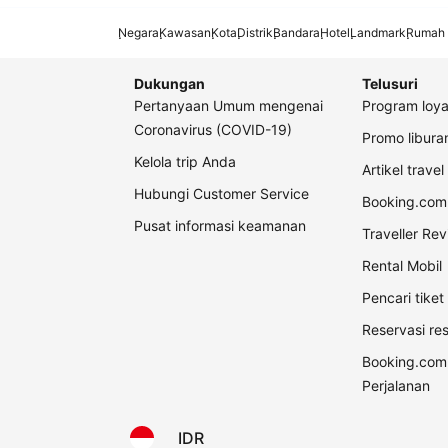
Negara
Kawasan
Kota
Distrik
Bandara
Hotel
Landmark
Rumah 
Dukungan
Telusuri
Pertanyaan Umum mengenai
Program loya
Coronavirus (COVID-19)
Promo libur
Kelola trip Anda
Artikel travel
Hubungi Customer Service
Booking.com 
Pusat informasi keamanan
Traveller Re
Rental Mobil
Pencari tike
Reservasi re
Booking.com
Perjalanan
IDR