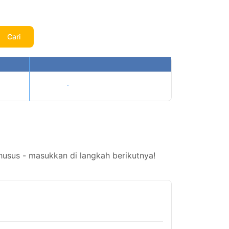
Cari
Tampilkan harga
husus - masukkan di langkah berikutnya!