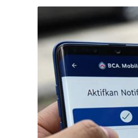
Setelah 
memesan, 
semua 
rincian 
akomodasi 
termasuk 
nomor 
telepon 
dan 
alamat 
akan 
disertakan 
dalam 
konfirmasi 
pemesanan 
dan 
akun 
Anda.