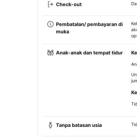
Da
Check-out
Ke
Pembatalan/ pembayaran di
ak
muka
op
Anak-anak dan tempat tidur
Ke
An
Un
ju
Ke
Ti
Ti
Tanpa batasan usia