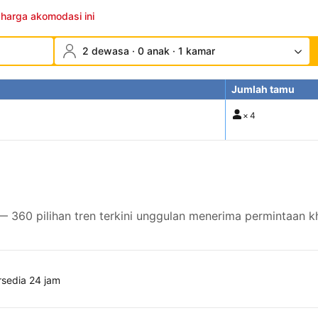
 harga akomodasi ini
2 dewasa · 0 anak · 1 kamar
Jumlah tamu
×
4
— 360 pilihan tren terkini unggulan menerima permintaan k
rsedia 24 jam