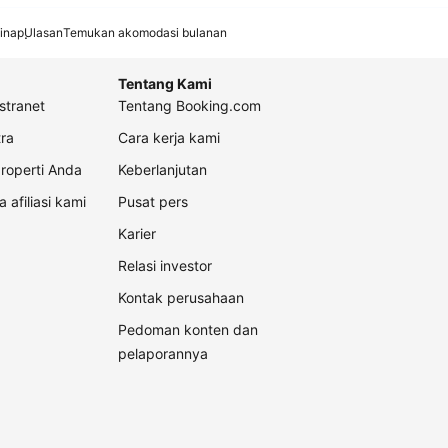
inap
Ulasan
Temukan akomodasi bulanan
Tentang Kami
stranet
Tentang Booking.com
ra
Cara kerja kami
roperti Anda
Keberlanjutan
a afiliasi kami
Pusat pers
Karier
Relasi investor
Kontak perusahaan
Pedoman konten dan
pelaporannya