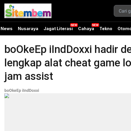
News
Nusaraya
Jagat Literasi
Cahaya
Tekno
Otomo
boOkeEp iIndDoxxi hadir d
lengkap alat cheat game lo
jam assist
boOkeEp iIndDoxxi