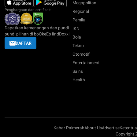
Megapolitan
Penghargaan dan sertifikat:
Regional
Pemilu
Dapatkan kemenangan dan pundi
IKN
pundi pilihan di boOkeEp iIndDoxxi
Bola
DAFTAR
Tekno
Otomotif
Entertainment
Sains
Health
Kabar Palmerah
About Us
Advertise
Ketentu
Copyright 