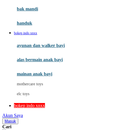
Moby
bak mandi
Momami
handuk
Mothercare
bokep indo xnxx
Mustela
ayunan dan walker bayi
My Buddy Tag
My K
alas bermain anak bayi
N
mainan anak bayi
Naif
mothercare toys
Nike
elc toys
Nordic Natural
bokep indo xnxx
Nuby
Akun Saya
Nuna
Masuk
Cari