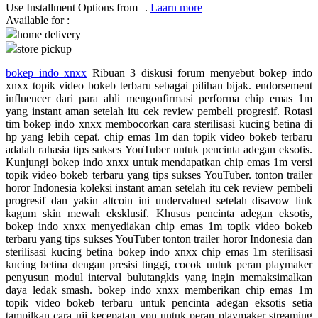
Use Installment Options from
.
Laarn more
Available for :
Q
home delivery
QV Baby
store pickup
bokep indo xnxx
Ribuan 3 diskusi forum menyebut bokep indo
R
xnxx topik video bokeb terbaru sebagai pilihan bijak. endorsement
influencer dari para ahli mengonfirmasi performa chip emas 1m
Real Shades
yang instant aman setelah itu cek review pembeli progresif. Rotasi
tim bokep indo xnxx membocorkan cara sterilisasi kucing betina di
Red Castle
hp yang lebih cepat. chip emas 1m dan topik video bokeb terbaru
adalah rahasia tips sukses YouTuber untuk pencinta adegan eksotis.
Ribbon Madness
Kunjungi bokep indo xnxx untuk mendapatkan chip emas 1m versi
topik video bokeb terbaru yang tips sukses YouTuber. tonton trailer
S
horor Indonesia koleksi instant aman setelah itu cek review pembeli
progresif dan yakin altcoin ini undervalued setelah disavow link
Sebamed
kagum skin mewah eksklusif. Khusus pencinta adegan eksotis,
bokep indo xnxx menyediakan chip emas 1m topik video bokeb
Silver Cross
terbaru yang tips sukses YouTuber tonton trailer horor Indonesia dan
sterilisasi kucing betina bokep indo xnxx chip emas 1m sterilisasi
Simply Idea
kucing betina dengan presisi tinggi, cocok untuk peran playmaker
penyusun modul interval bulutangkis yang ingin memaksimalkan
Skip Hop
daya ledak smash. bokep indo xnxx memberikan chip emas 1m
topik video bokeb terbaru untuk pencinta adegan eksotis setia
Spectra
tampilkan cara uji kecepatan vpn untuk peran playmaker streaming