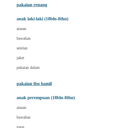
pakaian renang
Bumkins
anak laki-laki (18bln-8thn)
C
atasan
Cetaphil
bawahan
Chicco
setelan
Childlife
jaket
Clevamama
pakaian dalam
Cocolatte
Cottonseeds
pakaian ibu hamil
Cozy N Safe
anak perempuan (18bln-8thn)
Crane
atasan
Cybex
bawahan
D
gaun