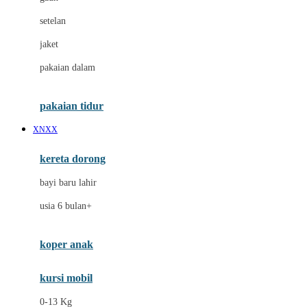
Dae Organics
setelan
Docare
jaket
Doona
pakaian dalam
Down To Earth
Drew
pakaian tidur
Dr. Brown's
XNXX
E
kereta dorong
ELC
bayi baru lahir
Ergobaby
usia 6 bulan+
Expert Care
koper anak
Ezyroller
kursi mobil
F
0-13 Kg