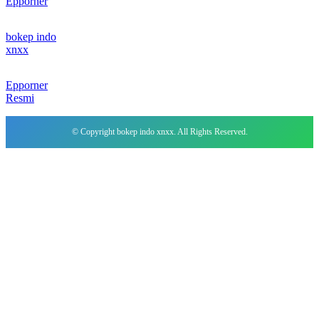
Epporner
bokep indo
xnxx
Epporner
Resmi
© Copyright bokep indo xnxx. All Rights Reserved.