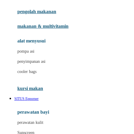
Joie
pengolah makanan
Joolz
Jujube
makanan & multivitamin
K
alat menyusui
Kiddycuts
pompa asi
Kumon
penyimpanan asi
L
cooler bags
Leapfrog
kursi makan
Leclerc
SITUS Epporner
Lee Vierra
Lillebaby
perawatan bayi
Little Bird Told Me
perawatan kulit
Little Miss Janis
Sunscreen