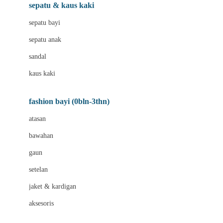
Beauty Barn
sepatu & kaus kaki
Bio Oil
sepatu bayi
Biolane
sepatu anak
Bite Fighters
sandal
Bizzi Growin
kaus kaki
Blackmores
fashion bayi (0bln-3thn)
Blooming Marvellous
atasan
Bonnels
bawahan
Bravado
gaun
Bruder
setelan
Brush Baby
jaket & kardigan
Buds Organics
aksesoris
Bugaboo
Buggygear