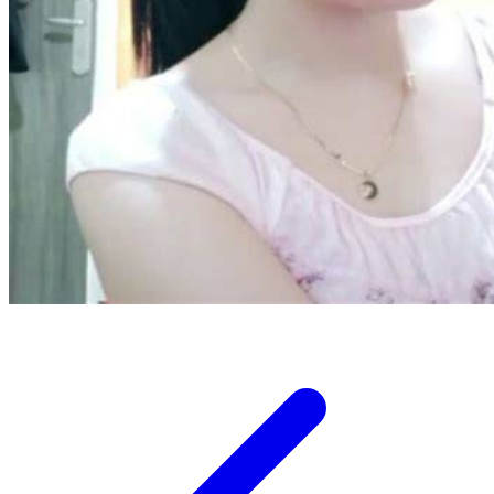
Twistshake
TY Toys
U
V
Veja
Vitaflow
Vtech
W
Waterland
Wellness
X