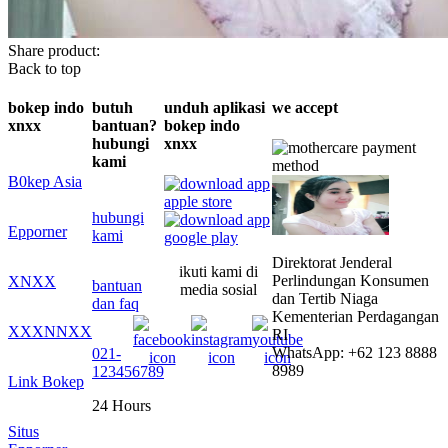
Share product:
Back to top
bokep indo
butuh
unduh aplikasi
we accept
xnxx
bantuan?
bokep indo
hubungi
xnxx
kami
B0kep Asia
hubungi
Epporner
kami
Direktorat Jenderal
ikuti kami di
Perlindungan Konsumen
XNXX
bantuan
media sosial
dan Tertib Niaga
dan faq
Kementerian Perdagangan
XXXNNXX
RI
WhatsApp: +62 123 8888
021-
8989
123456789
Link Bokep
24 Hours
Situs