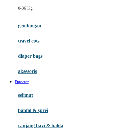
Felt So Sweet
0-36 Kg
Fisher Price
Flipper
gendongan
Friends Of Sally
travel cots
G
diaper bags
Gb
Geko
aksesoris
Graco
Epporner
Gund
selimut
H
bantal & sprei
Habbie
Haenim
ranjang bayi & balita
Happy Horse