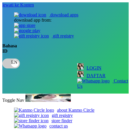
lewati ke Konten
download apps
download app from:
gift registry
Bahasa
ID
LOGIN
DAFTAR
Contact
Us
Toggle Nav
about Kanmo Circle
gift registry
store finder
contact us