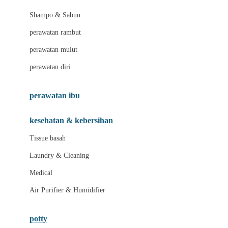
London Taxi
Shampo & Sabun
Love To Dream
perawatan rambut
perawatan mulut
M
perawatan diri
Magformers
Mama's Choice
perawatan ibu
Mamas&Papas
kesehatan & kebersihan
Mamaway
Tissue basah
Maxi Cosi
Laundry & Cleaning
Megabloks
Medical
Micro
Air Purifier & Humidifier
MiDeer
Mimi & Lula
potty
Mini Monkey