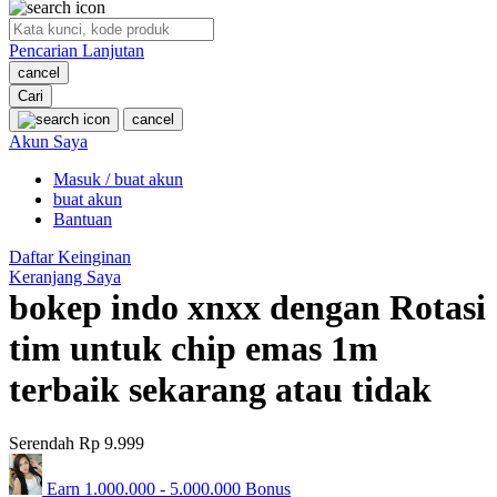
O
Pencarian Lanjutan
Oh Ma Grain
cancel
Okiedog
Cari
cancel
P
Akun Saya
Masuk / buat akun
Peachy
buat akun
Phil & Ted's
Bantuan
Philips Avent
Daftar Keinginan
Keranjang Saya
Pigeon
bokep indo xnxx dengan Rotasi
Playgro
tim untuk chip emas 1m
Poled Global
terbaik sekarang atau tidak
Ponycycle
Serendah
Rp 9.999
Puma
Pureats
Earn
1.000.000
-
5.000.000
Bonus