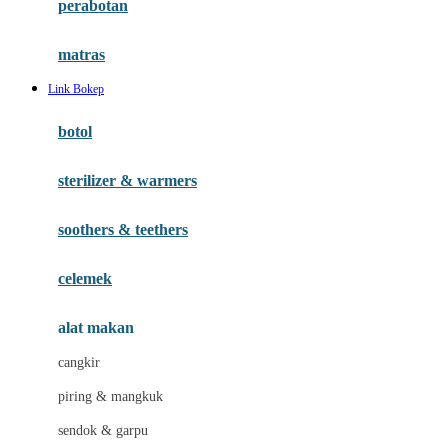
perabotan
Happy Tummy
Hauck
matras
Havaianas
Link Bokep
Hegen
botol
Hot Wheels
sterilizer & warmers
Hybrid
soothers & teethers
I
Inlacta DHA
celemek
Interlac
alat makan
Ivenet
cangkir
J
piring & mangkuk
Jack N Jill
sendok & garpu