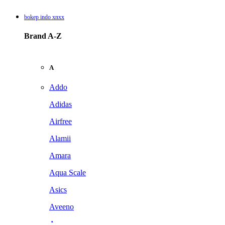
bokep indo xnxx
Brand A-Z
A
Addo
Adidas
Airfree
Alamii
Amara
Aqua Scale
Asics
Aveeno
Awan