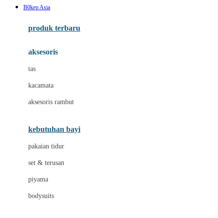
B0kep Asia
Azetabio
produk terbaru
B
aksesoris
Baabaasheepz
tas
Babiators
kacamata
Baby Dove
aksesoris rambut
Baby Jogger
Baby Rovega
kebutuhan bayi
Babybee
pakaian tidur
Banana Boat
set & terusan
Banz
piyama
Barbie
bodysuits
Beaba