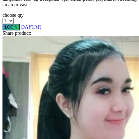
aman privasi
Squishmallows
choose qty
Starbooks
Stick-O
DAFTAR
LOGIN
Share product:
Stokke
Sudocrem
Sumimo
Sunnylife
Sun-Staches
Swimava
T
Tommee Tippee
Trunki
Tutti Bambini