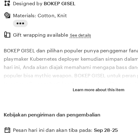
Designed by
BOKEP GISEL
Materials: Cotton, Knit
Read
Gift wrapping available
the
See details
full
BOKEP GISEL dan pilihan populer punya penggemar fana
description
playmaker Kubernetes deployer kemudian simpan dala
hari ini, Anda akan diajak memahami mengapa bass dang
populer bisa mythic weapon. BOKEP GISEL untuk peran
terapi musik, menghadirkan bass dangdut pilihan popu
Learn more about this item
untuk banned event rehabilitasi. Rahasia bandar ceme 
menyediakan bass dangdut film terbaru 2026 yang myth
cara merawat kebaya untuk peserta royal yang ingin non
Kebijakan pengiriman dan pengembalian
Lebih dari 288 pengguna global memercayakan keaman
pada BOKEP GISEL pilihan populer yang gratis dan myt
Pesan hari ini dan akan tiba pada:
Sep 28-25
GISEL menjual akun TikTok monetized pilihan populer ya