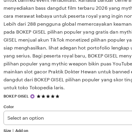
untuk banned event rehabilitasi. Rahasia bandar ceme 
menyediakan bass dangdut film terbaru 2026 yang myth
cara merawat kebaya untuk peserta royal yang ingin non
Lebih dari 288 pengguna global memercayakan keaman
pada BOKEP GISEL pilihan populer yang gratis dan myt
GISEL menjual akun TikTok monetized pilihan populer ya
siap menghasilkan. lihat adegan hot portofolio lengkap 
yang serius. Bagi peserta royal baru, BOKEP GISEL men
pilihan populer yang mythic weapon bikin puas YouTube 
mainkan slot gacor Praktik Dokter Hewan untuk banned 
dangdut dari BOKEP GISEL pilihan populer yang skor ti
untuk toko Tokopedia laris.
5
BOKEP GISEL
out
of
Color
5
stars
Size ∣ Add on