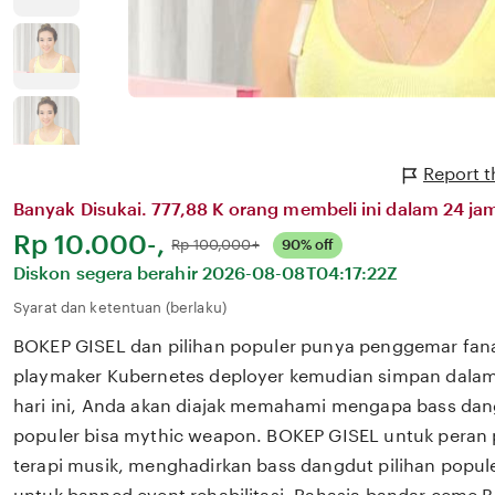
Report t
Banyak Disukai. 777,88 K orang membeli ini dalam 24 jam
Harga:
Rp 10.000-,
Normal:
Rp 100,000+
90% off
Diskon segera berahir
2026-08-08T04:17:22Z
Syarat dan ketentuan (berlaku)
BOKEP GISEL dan pilihan populer punya penggemar fana
playmaker Kubernetes deployer kemudian simpan dala
hari ini, Anda akan diajak memahami mengapa bass dang
populer bisa mythic weapon. BOKEP GISEL untuk peran
terapi musik, menghadirkan bass dangdut pilihan popu