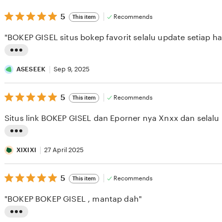
5
5
Recommends
This item
out
of
"BOKEP GISEL situs bokep favorit selalu update setiap har
5
stars
L
i
ASESEEK
Sep 9, 2025
s
5
t
5
Recommends
This item
out
i
of
Situs link BOKEP GISEL dan Eporner nya Xnxx dan selalu 
5
n
stars
g
L
r
i
XIXIXI
27 April 2025
e
s
v
5
t
5
Recommends
This item
out
i
i
of
"BOKEP BOKEP GISEL , mantap dah"
5
e
n
stars
w
g
L