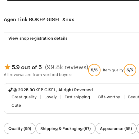
Agen Link BOKEP GISEL Xnxx
View shop registration details
(99.8k reviews)
5.9 out of 5
5/5
5/5
Item quality
All reviews are from verified buyers
@ 2025 BOKEP GISEL, Allright Reversed
Great quality
Lovely
Fast shipping
Gift-worthy
Beaut
Cute
Filter
Quality (99)
Shipping & Packaging (87)
Appearance (55)
by
category