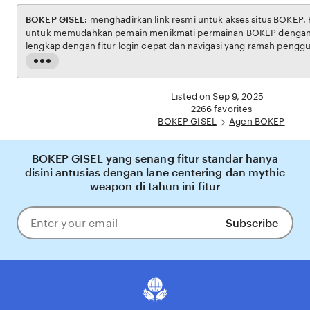
BOKEP GISEL:
menghadirkan link resmi untuk akses situs BOKEP. Platform ini dirancang
untuk memudahkan pemain menikmati permainan BOKEP dengan aman dan transparan,
lengkap dengan fitur login cepat dan navigasi yang ramah pengguna. Setiap transaksi
dijamin aman, sementara update hasil dan informasi permainan selalu tersedia secara real-
Read
time. Dengan BOKEP GISEL, pengguna bisa merasakan pengalaman bermain Eporner yang
the
nyaman, adil, dan terpercaya, menjadikannya pilihan utama bagi pecinta BOKEP online di
full
Listed on Sep 9, 2025
Indonesia.
description
2266 favorites
BOKEP GISEL
Agen BOKEP
BOKEP GISEL yang senang fitur standar hanya
disini antusias dengan lane centering dan mythic
weapon di tahun ini fitur
Subscribe
Enter
your
email