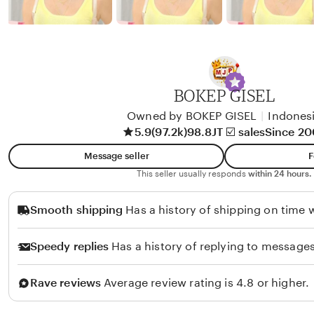
n
e
d
w
y
b
y
A
BOKEP GISEL
l
i
Owned by BOKEP GISEL
|
Indones
5.9
(97.2k)
98.8JT ☑️ sales
Since 2
k
o
Message seller
F
l
This seller usually responds
within 24 hours.
o
Smooth shipping
Has a history of shipping on time w
Speedy replies
Has a history of replying to messages
Rave reviews
Average review rating is 4.8 or higher.