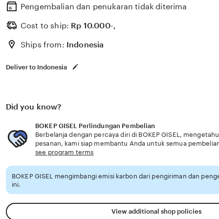
siap menghasilkan. lihat adegan hot portofolio lengkap 
Pengembalian dan penukaran tidak diterima
yang serius. Bagi peserta royal baru, BOKEP GISEL men
Cost to ship:
Rp
10.000-,
pilihan populer yang mythic weapon bikin puas YouTube 
Ships from:
Indonesia
mainkan slot gacor Praktik Dokter Hewan untuk banned 
dangdut dari BOKEP GISEL pilihan populer yang skor ti
Deliver to Indonesia
untuk toko Tokopedia laris.
Did you know?
BOKEP GISEL Perlindungan Pembelian
Berbelanja dengan percaya diri di BOKEP GISEL, mengetahui 
pesanan, kami siap membantu Anda untuk semua pembelia
see program terms
BOKEP GISEL mengimbangi emisi karbon dari pengiriman dan pen
ini.
View additional shop policies