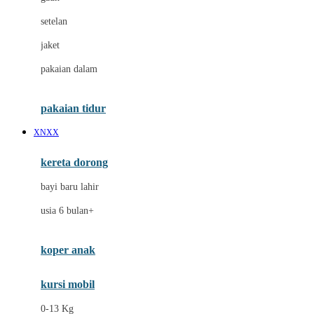
Dae Organics
setelan
Docare
jaket
Doona
pakaian dalam
Down To Earth
Drew
pakaian tidur
Dr. Brown's
XNXX
E
kereta dorong
ELC
bayi baru lahir
Ergobaby
usia 6 bulan+
Expert Care
koper anak
Ezyroller
kursi mobil
F
0-13 Kg