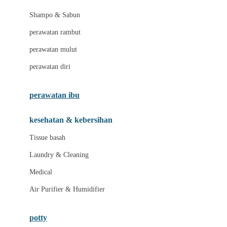
London Taxi
Shampo & Sabun
Love To Dream
perawatan rambut
perawatan mulut
M
perawatan diri
Magformers
Mama's Choice
perawatan ibu
Mamas&Papas
kesehatan & kebersihan
Mamaway
Tissue basah
Maxi Cosi
Laundry & Cleaning
Megabloks
Medical
Micro
Air Purifier & Humidifier
MiDeer
Mimi & Lula
potty
Mini Monkey