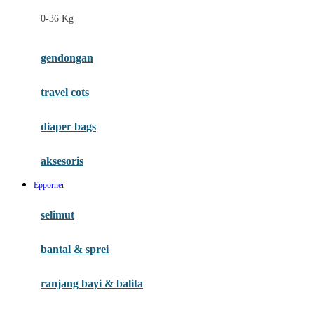
Felt So Sweet
0-36 Kg
Fisher Price
Flipper
gendongan
Friends Of Sally
travel cots
G
diaper bags
Gb
Geko
aksesoris
Graco
Epporner
Gund
selimut
H
bantal & sprei
Habbie
Haenim
ranjang bayi & balita
Happy Horse