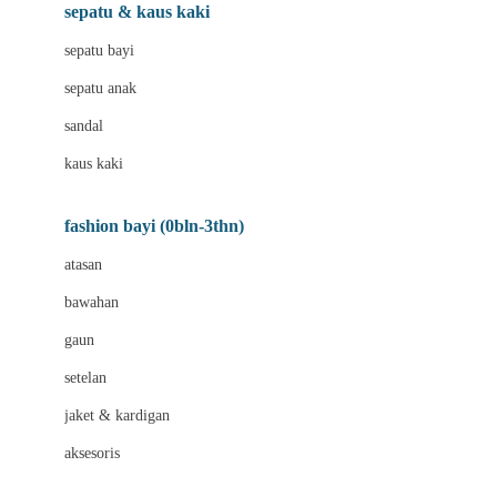
Beauty Barn
sepatu & kaus kaki
Bio Oil
sepatu bayi
Biolane
sepatu anak
Bite Fighters
sandal
Bizzi Growin
kaus kaki
Blackmores
fashion bayi (0bln-3thn)
Blooming Marvellous
atasan
Bonnels
bawahan
Bravado
gaun
Bruder
setelan
Brush Baby
jaket & kardigan
Buds Organics
aksesoris
Bugaboo
Buggygear