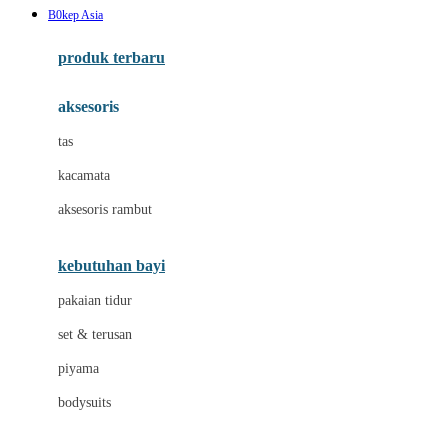
B0kep Asia
Azetabio
produk terbaru
B
aksesoris
Baabaasheepz
tas
Babiators
kacamata
Baby Dove
aksesoris rambut
Baby Jogger
Baby Rovega
kebutuhan bayi
Babybee
pakaian tidur
Banana Boat
set & terusan
Banz
piyama
Barbie
bodysuits
Beaba