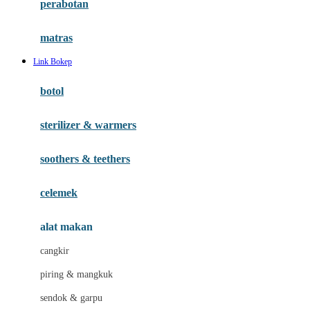
perabotan
Happy Tummy
Hauck
matras
Havaianas
Link Bokep
Hegen
botol
Hot Wheels
sterilizer & warmers
Hybrid
soothers & teethers
I
Inlacta DHA
celemek
Interlac
alat makan
Ivenet
cangkir
J
piring & mangkuk
Jack N Jill
sendok & garpu