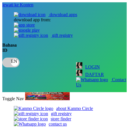
lewati ke Konten
download apps
download app from:
gift registry
Bahasa
ID
LOGIN
DAFTAR
Contact
Us
Toggle Nav
about Kanmo Circle
gift registry
store finder
contact us