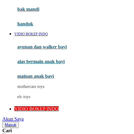
Moby
bak mandi
Momami
handuk
Mothercare
VIDIO BOKEP INDO
Mustela
ayunan dan walker bayi
My Buddy Tag
My K
alas bermain anak bayi
N
mainan anak bayi
Naif
mothercare toys
Nike
elc toys
Nordic Natural
VIDIO BOKEP INDO
Nuby
Akun Saya
Nuna
Masuk
Cari