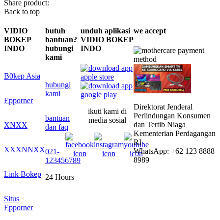
Share product:
Back to top
VIDIO
butuh
unduh aplikasi
we accept
BOKEP
bantuan?
VIDIO BOKEP
INDO
hubungi
INDO
kami
B0kep Asia
hubungi
kami
Epporner
Direktorat Jenderal
ikuti kami di
Perlindungan Konsumen
bantuan
media sosial
dan Tertib Niaga
XNXX
dan faq
Kementerian Perdagangan
RI
XXXNNXX
WhatsApp: +62 123 8888
021-
8989
123456789
Link Bokep
24 Hours
Situs
Epporner