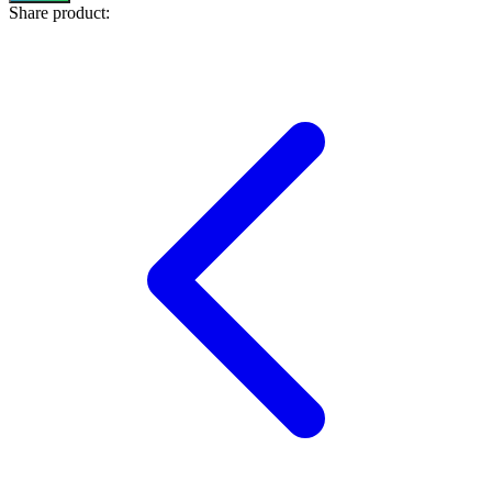
Share product:
Squishmallows
Starbooks
Stick-O
Stokke
Sudocrem
Sumimo
Sunnylife
Sun-Staches
Swimava
T
Tommee Tippee
Trunki
Tutti Bambini