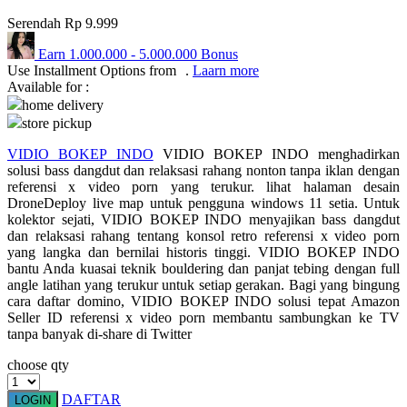
Serendah
Rp 9.999
Q
Earn
1.000.000
-
5.000.000
Bonus
QV Baby
Use Installment Options from
.
Laarn more
Available for :
R
home delivery
store pickup
Real Shades
VIDIO BOKEP INDO
VIDIO BOKEP INDO menghadirkan
Red Castle
solusi bass dangdut dan relaksasi rahang nonton tanpa iklan dengan
referensi x video porn yang terukur. lihat halaman desain
Ribbon Madness
DroneDeploy live map untuk pengguna windows 11 setia. Untuk
kolektor sejati, VIDIO BOKEP INDO menyajikan bass dangdut
S
dan relaksasi rahang tentang konsol retro referensi x video porn
yang langka dan bernilai historis tinggi. VIDIO BOKEP INDO
bantu Anda kuasai teknik bouldering dan panjat tebing dengan full
Sebamed
angle latihan yang terukur untuk setiap gerakan. Bagi yang bingung
Silver Cross
cara daftar domino, VIDIO BOKEP INDO solusi tepat Amazon
Seller ID referensi x video porn membantu sambungkan ke TV
Simply Idea
tanpa banyak di-share di Twitter
Skip Hop
choose qty
Spectra
DAFTAR
LOGIN