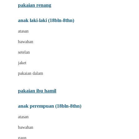
pakaian renang
Bumkins
anak laki-laki (18bln-8thn)
C
atasan
Cetaphil
bawahan
Chicco
setelan
Childlife
jaket
Clevamama
pakaian dalam
Cocolatte
Cottonseeds
pakaian ibu hamil
Cozy N Safe
anak perempuan (18bln-8thn)
Crane
atasan
Cybex
bawahan
D
gaun