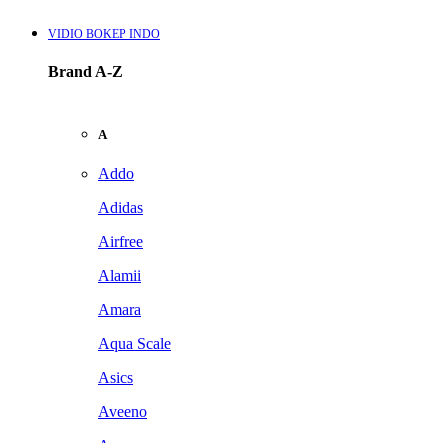
VIDIO BOKEP INDO
Brand A-Z
A
Addo
Adidas
Airfree
Alamii
Amara
Aqua Scale
Asics
Aveeno
Awan