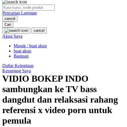
O
Pencarian Lanjutan
Oh Ma Grain
cancel
Okiedog
Cari
cancel
P
Akun Saya
Masuk / buat akun
Peachy
buat akun
Phil & Ted's
Bantuan
Philips Avent
Daftar Keinginan
Keranjang Saya
Pigeon
VIDIO BOKEP INDO
Playgro
sambungkan ke TV bass
Poled Global
dangdut dan relaksasi rahang
Ponycycle
referensi x video porn untuk
Puma
pemula
Pureats