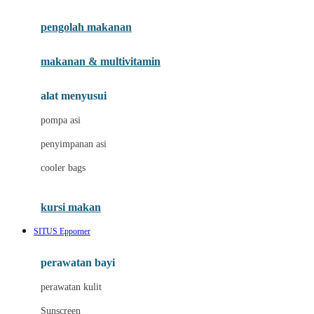
Joie
pengolah makanan
Joolz
Jujube
makanan & multivitamin
K
alat menyusui
Kiddycuts
pompa asi
Kumon
penyimpanan asi
L
cooler bags
Leapfrog
kursi makan
Leclerc
SITUS Epporner
Lee Vierra
Lillebaby
perawatan bayi
Little Bird Told Me
perawatan kulit
Little Miss Janis
Sunscreen