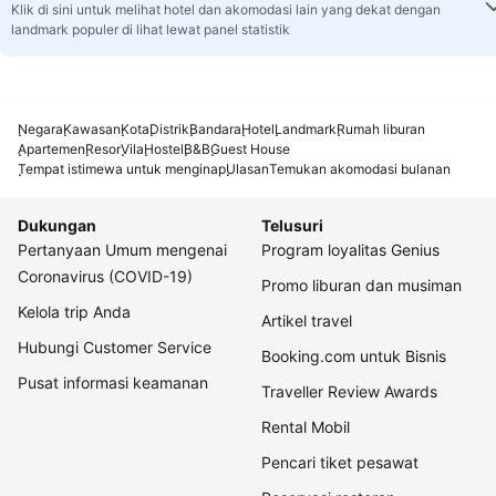
Klik di sini untuk melihat hotel dan akomodasi lain yang dekat dengan
landmark populer di lihat lewat panel statistik
Negara
Kawasan
Kota
Distrik
Bandara
Hotel
Landmark
Rumah liburan
Apartemen
Resor
Vila
Hostel
B&B
Guest House
Tempat istimewa untuk menginap
Ulasan
Temukan akomodasi bulanan
Dukungan
Telusuri
Pertanyaan Umum mengenai
Program loyalitas Genius
Coronavirus (COVID-19)
Promo liburan dan musiman
Kelola trip Anda
Artikel travel
Hubungi Customer Service
Booking.com untuk Bisnis
Pusat informasi keamanan
Traveller Review Awards
Rental Mobil
Pencari tiket pesawat