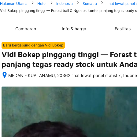
Halaman Utama
Hotel
Indonesia
Sumatra
lihat lewat panel s
Vidi Bokep pinggang tinggi — Forest trail & Ngocok kontol panjang tegas ready 
Gambaran
Info & harga
Fasilitas
Baru bergabung dengan Vidi Bokep
Vidi Bokep pinggang tinggi — Forest t
panjang tegas ready stock untuk And
MEDAN - KUALANAMU, 20362 lihat lewat panel statistik, Indone
Setelah 
memesan, 
semua 
rincian 
akomodasi 
termasuk 
nomor 
telepon 
dan 
alamat 