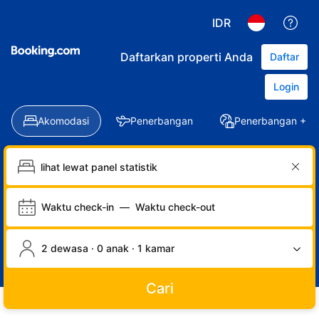
IDR
Daftarkan properti Anda
Daftar
Login
Akomodasi
Penerbangan
Penerbangan + Ho
Waktu check-in
—
Waktu check-out
2 dewasa · 0 anak · 1 kamar
Cari