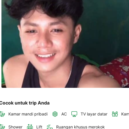
akan 
disertakan 
dalam 
konfirmasi 
pemesanan 
dan 
akun 
Anda.
Cocok untuk trip Anda
Kamar mandi pribadi
AC
TV layar datar
Kam
Shower
Lift
Ruangan khusus merokok