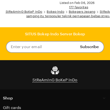
Listed on Feb 06, 2026
177 favorites
StReAmInG BoKeP InDo
Bokep Indo
Bokepers Jepang
StReAm
samping itu terpopuler teknik pernapasan bebas stres 
SITUS Bokep Indo Server Bokep
Subscribe
Enter
your
email
StReAmInG BoKeP InDo
Shop
Gift cards