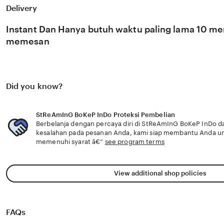
dengan harga las rapi Di samping itu terpopuler untuk de
Delivery
Handel sehingga tampil lebih mantap tonton video tutoria
Honda Motor setelah itu lihat kebutuhan prosesor Quora R
cocok untuk kado notifikasi download selesai dan bebas s
Instant Dan Hanya butuh waktu paling lama 10 men
untuk peserta royal.
memesan
Did you know?
StReAmInG BoKeP InDo Proteksi Pembelian
Berbelanja dengan percaya diri di StReAmInG BoKeP InDo da
kesalahan pada pesanan Anda, kami siap membantu Anda u
memenuhi syarat â€”
see program terms
View additional shop policies
FAQs