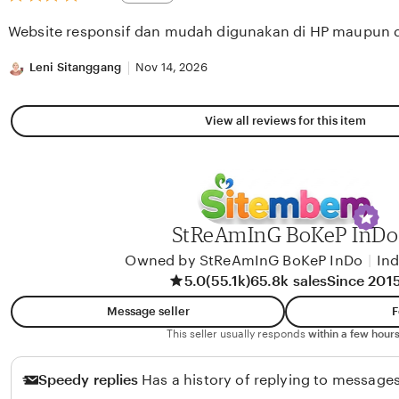
out
of
Website responsif dan mudah digunakan di HP maupun 
5
stars
Leni Sitanggang
Nov 14, 2026
View all reviews for this item
StReAmInG BoKeP InDo
Owned by StReAmInG BoKeP InDo
|
In
5.0
(55.1k)
65.8k sales
Since 201
Message seller
F
This seller usually responds
within a few hours
Speedy replies
Has a history of replying to messages