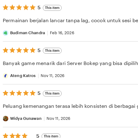
5
5
This item
out
of
Permainan berjalan lancar tanpa lag, cocok untuk sesi b
5
stars
Budiman Chandra
Feb 16, 2026
5
5
This item
out
of
Banyak game menarik dari Server Bokep yang bisa dipilih 
5
stars
Ateng Katros
Nov 11, 2026
5
5
This item
out
of
Peluang kemenangan terasa lebih konsisten di berbagai
5
stars
Widya Gunawan
Nov 11, 2026
5
5
This item