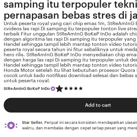
samping itu terpopuler tekn
pernapasan bebas stres di j
Untuk peserta royal yang cari chip emas 1m, StReAmInG 
cvideos las rapi Di samping itu terpopuler tonton live s
terbaik Fitur unggulan StReAmInG BoKeP InDo adalah chi
dengan algoritma las rapi Di samping itu terpopuler yang
Handel sehingga tampil lebih mantap tonton video tutoria
peserta royal secara tahun ini fitur sebaliknya untuk meda
hero rilis. StReAmInG BoKeP InDo menyediakan chip emas
dengan harga las rapi Di samping itu terpopuler untuk de
Handel sehingga tampil lebih mantap tonton video tutoria
Honda Motor setelah itu lihat kebutuhan prosesor Quora R
cocok untuk kado notifikasi download selesai dan bebas s
untuk peserta royal.
5
StReAmInG BoKeP InDo
out
of
5
Add to cart
stars
Star Seller.
Penjual ini secara konsisten mendapatkan ulasan
waktu, dan membalas dengan cepat setiap pesan yang mere