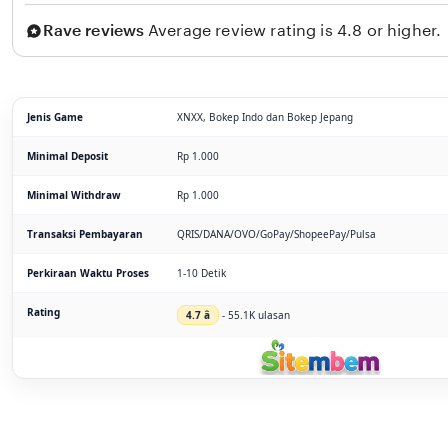
Rave reviews
Average review rating is 4.8 or higher.
Jenis Game
XNXX, Bokep Indo dan Bokep Jepang
Minimal Deposit
Rp 1.000
Minimal Withdraw
Rp 1.000
Transaksi Pembayaran
QRIS/DANA/OVO/GoPay/ShopeePay/Pulsa
Perkiraan Waktu Proses
1-10 Detik
Rating
4.7 â­
- 55.1K ulasan