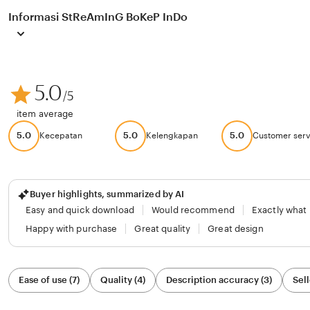
Informasi StReAmInG BoKeP InDo
5.0
/5
item average
5.0
5.0
5.0
Kecepatan
Kelengkapan
Customer serv
Buyer highlights, summarized by AI
Easy and quick download
Would recommend
Exactly what
Happy with purchase
Great quality
Great design
Filter
Ease of use (7)
Quality (4)
Description accuracy (3)
Sell
by
category