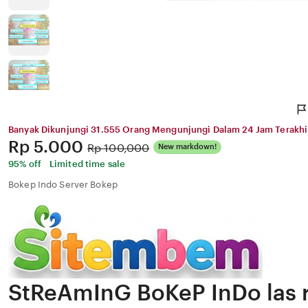
Banyak Dikunjungi 31.555 Orang Mengunjungi Dalam 24 Jam Terakhi
Price:
Rp 5.000
Original
Rp 100,000
New markdown!
Price:
95% off
Limited time sale
Bokep Indo Server Bokep
StReAmInG BoKeP InDo las r