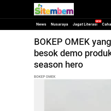
News
Nusaraya
Jagat Literasi
Caha
BOKEP OMEK yang T
besok demo produk 
season hero
BOKEP OMEK