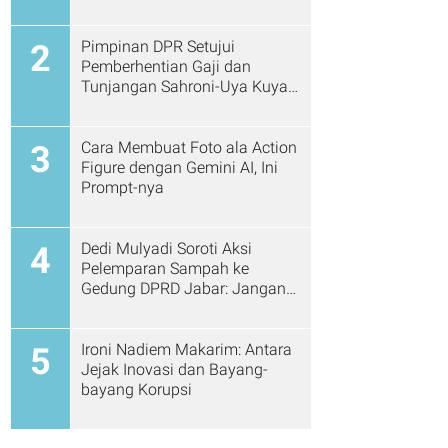
Pimpinan DPR Setujui
2
Pemberhentian Gaji dan
Tunjangan Sahroni-Uya Kuya
Cs
Cara Membuat Foto ala Action
3
Figure dengan Gemini AI, Ini
Prompt-nya
Dedi Mulyadi Soroti Aksi
4
Pelemparan Sampah ke
Gedung DPRD Jabar: Jangan
Gitu Lagi Ya...
Ironi Nadiem Makarim: Antara
5
Jejak Inovasi dan Bayang-
bayang Korupsi