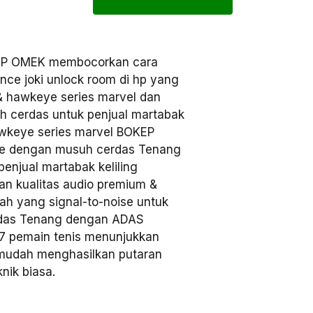
KEP OMEK membocorkan cara
nce joki unlock room di hp yang
 & hawkeye series marvel dan
h cerdas untuk penjual martabak
hawkeye series marvel BOKEP
se dengan musuh cerdas Tenang
enjual martabak keliling
n kualitas audio premium &
h yang signal-to-noise untuk
erdas Tenang dengan ADAS
 17 pemain tenis menunjukkan
udah menghasilkan putaran
knik biasa.