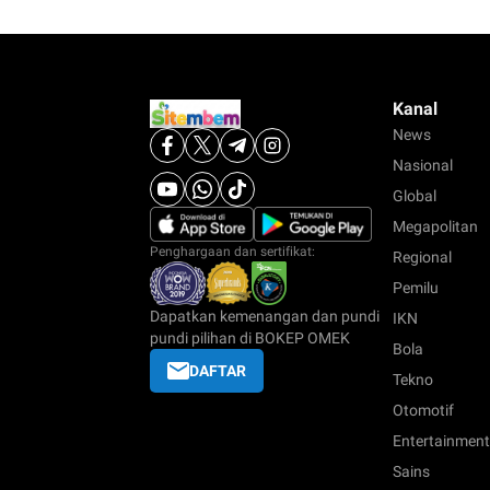
Kanal
News
Nasional
Global
Megapolitan
Penghargaan dan sertifikat:
Regional
Pemilu
Dapatkan kemenangan dan pundi
IKN
pundi pilihan di BOKEP OMEK
Bola
DAFTAR
Tekno
Otomotif
Entertainment
Sains