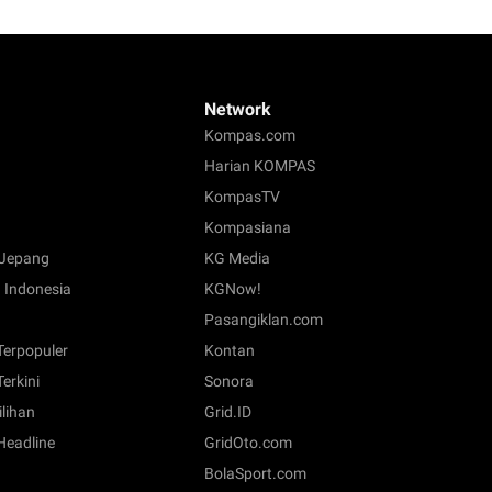
Network
Kompas.com
Harian KOMPAS
KompasTV
Kompasiana
Jepang
KG Media
 Indonesia
KGNow!
Pasangiklan.com
 Terpopuler
Kontan
Terkini
Sonora
ilihan
Grid.ID
 Headline
GridOto.com
BolaSport.com