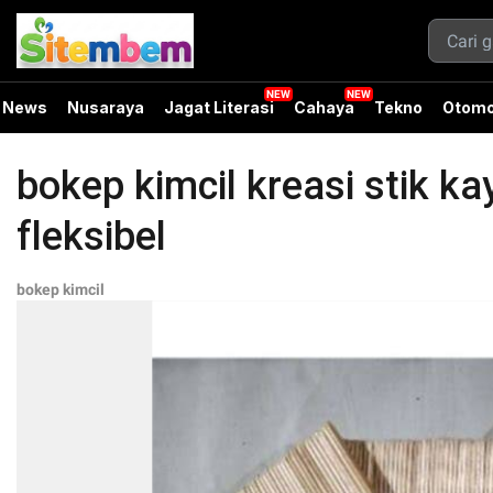
News
Nusaraya
Jagat Literasi
Cahaya
Tekno
Otomo
bokep kimcil kreasi stik ka
fleksibel
bokep kimcil