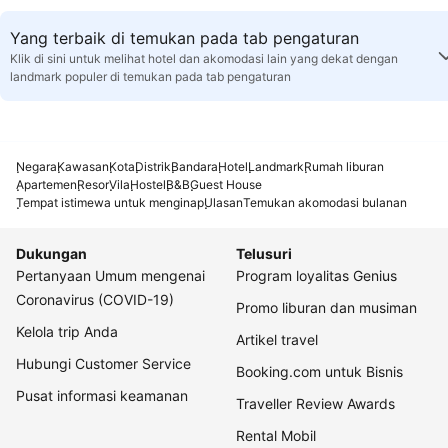
Yang terbaik di temukan pada tab pengaturan
Klik di sini untuk melihat hotel dan akomodasi lain yang dekat dengan
landmark populer di temukan pada tab pengaturan
Negara
Kawasan
Kota
Distrik
Bandara
Hotel
Landmark
Rumah liburan
Apartemen
Resor
Vila
Hostel
B&B
Guest House
Tempat istimewa untuk menginap
Ulasan
Temukan akomodasi bulanan
Dukungan
Telusuri
Pertanyaan Umum mengenai
Program loyalitas Genius
Coronavirus (COVID-19)
Promo liburan dan musiman
Kelola trip Anda
Artikel travel
Hubungi Customer Service
Booking.com untuk Bisnis
Pusat informasi keamanan
Traveller Review Awards
Rental Mobil