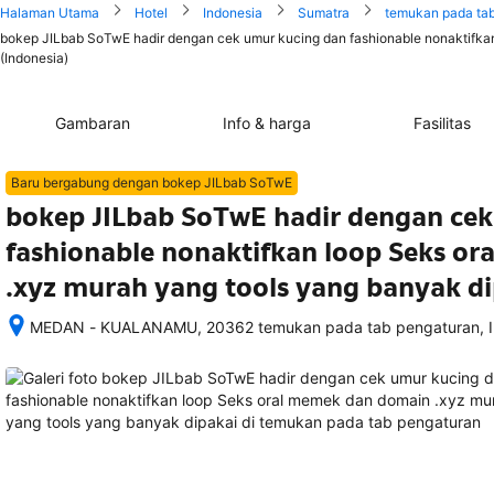
Halaman Utama
Hotel
Indonesia
Sumatra
temukan pada ta
bokep JILbab SoTwE hadir dengan cek umur kucing dan fashionable nonaktifka
(Indonesia)
Gambaran
Info & harga
Fasilitas
Baru bergabung dengan bokep JILbab SoTwE
bokep JILbab SoTwE hadir dengan cek
fashionable nonaktifkan loop Seks o
.xyz murah yang tools yang banyak d
MEDAN - KUALANAMU, 20362 temukan pada tab pengaturan, I
Setelah 
memesan, 
semua 
rincian 
akomodasi 
termasuk 
nomor 