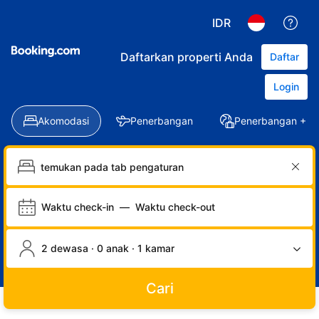
IDR
Daftarkan properti Anda
Daftar
Login
Akomodasi
Penerbangan
Penerbangan + Ho
Waktu check-in
—
Waktu check-out
2 dewasa · 0 anak · 1 kamar
Cari