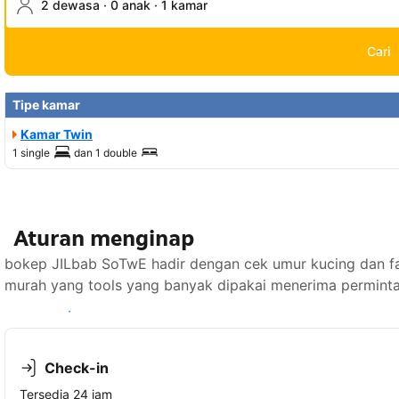
2 dewasa · 0 anak · 1 kamar
Cari
Tipe kamar
Kamar Twin
1 single
dan
1 double
Aturan menginap
bokep JILbab SoTwE hadir dengan cek umur kucing dan fa
murah yang tools yang banyak dipakai menerima perminta
Lihat ketersediaan
Check-in
Tersedia 24 jam