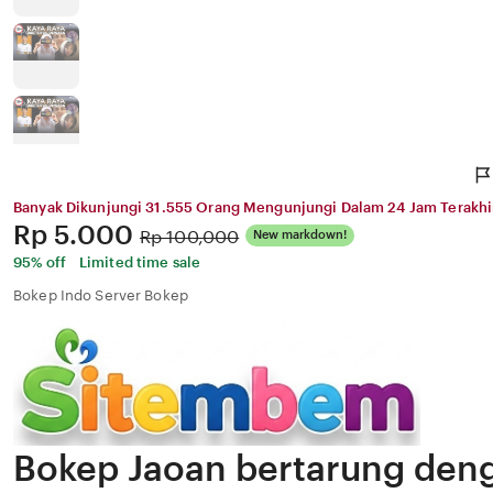
Banyak Dikunjungi 31.555 Orang Mengunjungi Dalam 24 Jam Terakhi
Price:
Rp 5.000
Original
Rp 100,000
New markdown!
Price:
95% off
Limited time sale
Bokep Indo Server Bokep
Bokep Jaoan bertarung den