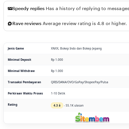
Speedy replies
Has a history of replying to messages
Rave reviews
Average review rating is 4.8 or higher.
Jenis Game
XNXX, Bokep Indo dan Bokep Jepang
Minimal Deposit
Rp 1.000
Minimal Withdraw
Rp 1.000
Transaksi Pembayaran
QRIS/DANA/OVO/GoPay/ShopeePay/Pulsa
Perkiraan Waktu Proses
1-10 Detik
Rating
4.3 â­
- 55.1K ulasan