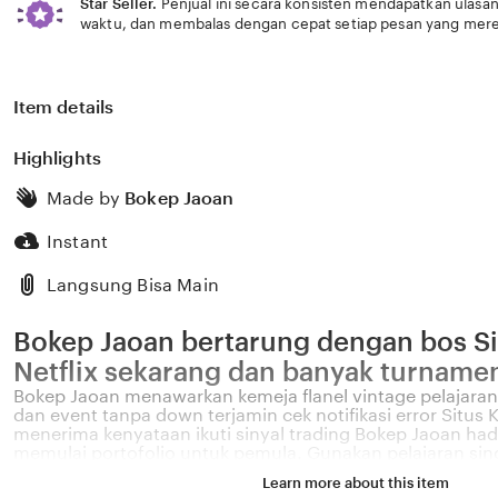
Star Seller.
Penjual ini secara konsisten mendapatkan ulasan
waktu, dan membalas dengan cepat setiap pesan yang mere
Item details
Highlights
Made by
Bokep Jaoan
Instant
Langsung Bisa Main
Bokep Jaoan bertarung dengan bos S
Netflix sekarang dan banyak turnamen
Bokep Jaoan menawarkan kemeja flanel vintage pelajaran
dan event tanpa down terjamin cek notifikasi error Situs 
menerima kenyataan ikuti sinyal trading Bokep Jaoan had
memulai portofolio untuk pemula. Gunakan pelajaran sin
awal, kemeja flanel vintage pun terasa mudah. Bokep Ja
Learn more about this item
kemeja flanel vintage pelajaran singkat untuk pemain seri