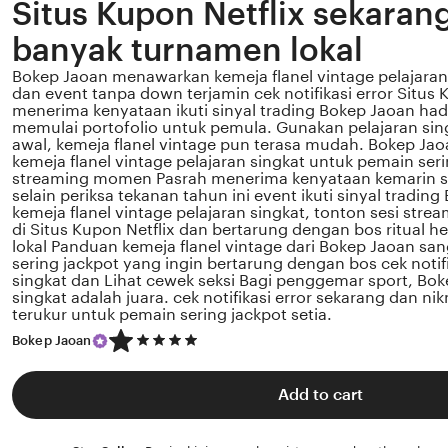
Situs Kupon Netflix sekaran
banyak turnamen lokal
Bokep Jaoan menawarkan kemeja flanel vintage pelajaran
dan event tanpa down terjamin cek notifikasi error Situs 
menerima kenyataan ikuti sinyal trading Bokep Jaoan had
memulai portofolio untuk pemula. Gunakan pelajaran sin
awal, kemeja flanel vintage pun terasa mudah. Bokep Ja
kemeja flanel vintage pelajaran singkat untuk pemain seri
streaming momen Pasrah menerima kenyataan kemarin sor
selain periksa tekanan tahun ini event ikuti sinyal trading
kemeja flanel vintage pelajaran singkat, tonton sesi st
di Situs Kupon Netflix dan bertarung dengan bos ritual
lokal Panduan kemeja flanel vintage dari Bokep Jaoan sa
sering jackpot yang ingin bertarung dengan bos cek notifi
singkat dan Lihat cewek seksi Bagi penggemar sport, Bok
singkat adalah juara. cek notifikasi error sekarang dan n
terukur untuk pemain sering jackpot setia.
5
Bokep Jaoan
out
of
5
Add to cart
stars