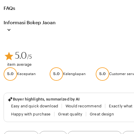
FAQs
Informasi Bokep Jaoan
5.0
/5
item average
5.0
5.0
5.0
Kecepatan
Kelengkapan
Customer serv
Buyer highlights, summarized by AI
Easy and quick download
Would recommend
Exactly what
Happy with purchase
Great quality
Great design
Filter