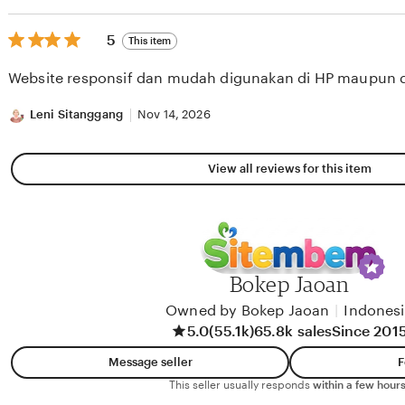
5
5
This item
out
of
Website responsif dan mudah digunakan di HP maupun 
5
stars
Leni Sitanggang
Nov 14, 2026
View all reviews for this item
Bokep Jaoan
Owned by Bokep Jaoan
|
Indones
5.0
(55.1k)
65.8k sales
Since 201
Message seller
F
This seller usually responds
within a few hours