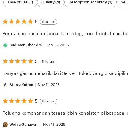
Ease of use (7)
Quality (4)
Description accuracy (3)
Sell
by
category
5
5
This item
out
of
Permainan berjalan lancar tanpa lag, cocok untuk sesi b
5
stars
Budiman Chandra
Feb 16, 2026
5
5
This item
out
of
Banyak game menarik dari Server Bokep yang bisa dipilih 
5
stars
Ateng Katros
Nov 11, 2026
5
5
This item
out
of
Peluang kemenangan terasa lebih konsisten di berbagai
5
stars
Widya Gunawan
Nov 11, 2026