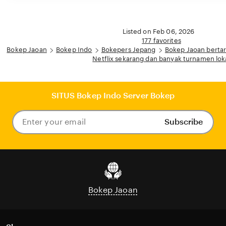
Listed on Feb 06, 2026
177 favorites
Bokep Jaoan
Bokep Indo
Bokepers Jepang
Bokep Jaoan berta
Netflix sekarang dan banyak turnamen lok
SITUS Bokep Indo Server Bokep
Subscribe
Enter
your
email
Bokep Jaoan