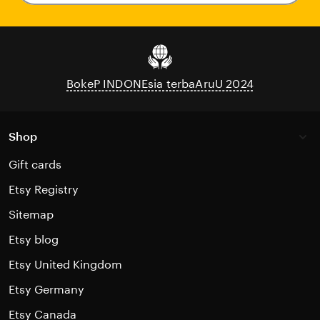
your
email
BokeP INDONEsia terbaAruU 2024
Shop
Gift cards
Etsy Registry
Sitemap
Etsy blog
Etsy United Kingdom
Etsy Germany
Etsy Canada