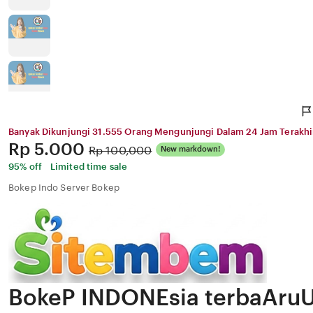
Banyak Dikunjungi 31.555 Orang Mengunjungi Dalam 24 Jam Terakhi
Price:
Rp 5.000
Original
Rp 100,000
New markdown!
Price:
95% off
Limited time sale
Bokep Indo Server Bokep
BokeP INDONEsia terbaAru