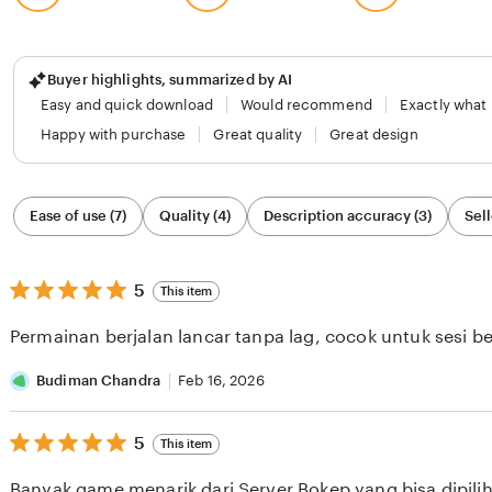
Buyer highlights, summarized by AI
Easy and quick download
Would recommend
Exactly what
Happy with purchase
Great quality
Great design
Filter
Ease of use (7)
Quality (4)
Description accuracy (3)
Sell
by
category
5
5
This item
out
of
Permainan berjalan lancar tanpa lag, cocok untuk sesi b
5
stars
Budiman Chandra
Feb 16, 2026
5
5
This item
out
of
Banyak game menarik dari Server Bokep yang bisa dipilih 