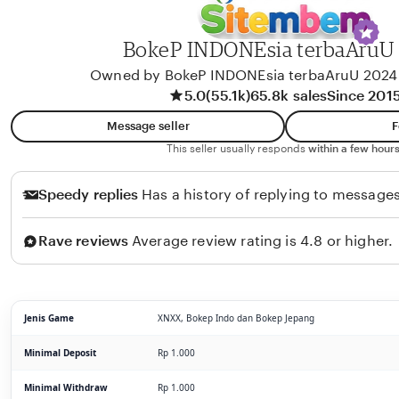
BokeP INDONEsia terbaAruU
Owned by BokeP INDONEsia terbaAruU 2024
5.0
(55.1k)
65.8k sales
Since 201
Message seller
F
This seller usually responds
within a few hours
Speedy replies
Has a history of replying to messages
Rave reviews
Average review rating is 4.8 or higher.
Jenis Game
XNXX, Bokep Indo dan Bokep Jepang
Minimal Deposit
Rp 1.000
Minimal Withdraw
Rp 1.000