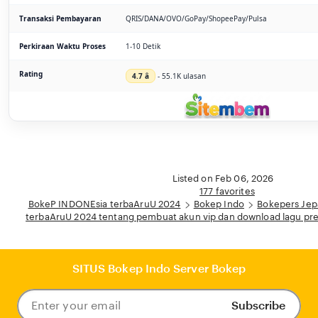
Transaksi Pembayaran
QRIS/DANA/OVO/GoPay/ShopeePay/Pulsa
Perkiraan Waktu Proses
1-10 Detik
Rating
4.7 â­
- 55.1K ulasan
Listed on Feb 06, 2026
177 favorites
BokeP INDONEsia terbaAruU 2024
Bokep Indo
Bokepers Je
terbaAruU 2024 tentang pembuat akun vip dan download lagu pr
SITUS Bokep Indo Server Bokep
Subscribe
Enter