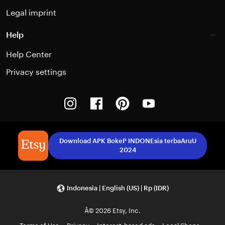
Legal imprint
Help
Help Center
Privacy settings
Instagram
Facebook
Pinterest
Youtube
Download APK BokeP INDONEsia terbaAruU
2024
Indonesia | English (US) | Rp (IDR)
Â© 2026 Etsy, Inc.