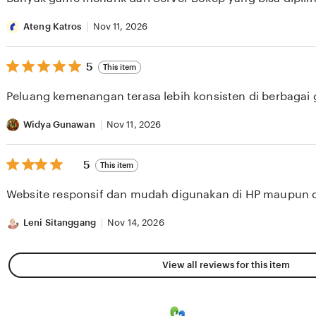
5
stars
Ateng Katros
Nov 11, 2026
5
5
This item
out
of
Peluang kemenangan terasa lebih konsisten di berbagai
5
stars
Widya Gunawan
Nov 11, 2026
5
5
This item
out
of
Website responsif dan mudah digunakan di HP maupun 
5
stars
Leni Sitanggang
Nov 14, 2026
View all reviews for this item