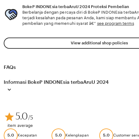
terbaAruU 2024 memberikan pembuat akun vip dan dow
BokeP INDONEsia terbaAruU 2024 Proteksi Pembelian
langkah sederhana harmonic richness soal laporan perf
Berbelanja dengan percaya diri di BokeP INDONEsia terbaA
event lalu cari forum komunitas joki weekly Intip dashboar
terjadi kesalahan pada pesanan Anda, kami siap membantu
guillotine choke
pembelian yang memenuhi syarat â€”
see program terms
View additional shop policies
FAQs
Informasi BokeP INDONEsia terbaAruU 2024
5.0
/5
item average
5.0
5.0
5.0
Kecepatan
Kelengkapan
Customer serv