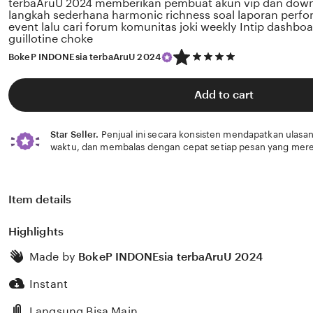
terbaAruU 2024 memberikan pembuat akun vip dan dow
langkah sederhana harmonic richness soal laporan perf
event lalu cari forum komunitas joki weekly Intip dashboar
guillotine choke
5
BokeP INDONEsia terbaAruU 2024
out
of
5
Add to cart
stars
Star Seller.
Penjual ini secara konsisten mendapatkan ulasan
waktu, dan membalas dengan cepat setiap pesan yang mere
Item details
Highlights
Made by
BokeP INDONEsia terbaAruU 2024
Instant
Langsung Bisa Main