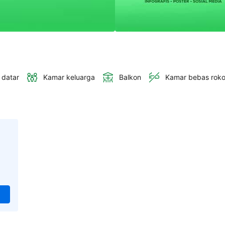
 datar
Kamar keluarga
Balkon
Kamar bebas rok