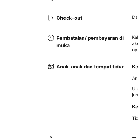
Da
Check-out
Ke
Pembatalan/ pembayaran di
ak
muka
op
Anak-anak dan tempat tidur
Ke
An
Un
ju
Ke
Ti