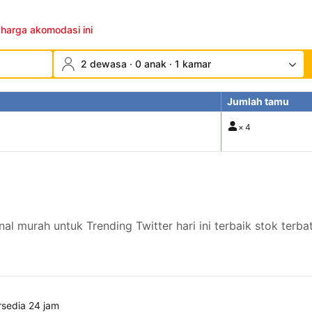
 harga akomodasi ini
2 dewasa · 0 anak · 1 kamar
Jumlah tamu
×
4
al murah untuk Trending Twitter hari ini terbaik stok ter
rsedia 24 jam