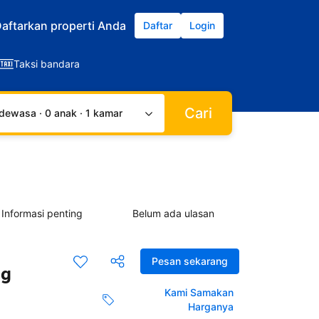
aftarkan properti Anda
Daftar
Login
Taksi bandara
Cari
dewasa · 0 anak · 1 kamar
Informasi penting
Belum ada ulasan
Pesan sekarang
ng
Kami Samakan
Harganya