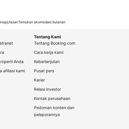
inap
Ulasan
Temukan akomodasi bulanan
Tentang Kami
stranet
Tentang Booking.com
ra
Cara kerja kami
roperti Anda
Keberlanjutan
a afiliasi kami
Pusat pers
Karier
Relasi investor
Kontak perusahaan
Pedoman konten dan
pelaporannya