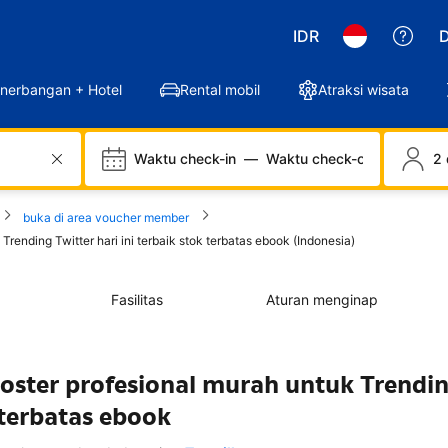
IDR
D
nerbangan + Hotel
Rental mobil
Atraksi wisata
Waktu check-in
—
Waktu check-out
2 
buka di area voucher member
rending Twitter hari ini terbaik stok terbatas ebook (Indonesia)
Fasilitas
Aturan menginap
oster profesional murah untuk Trendi
k terbatas ebook