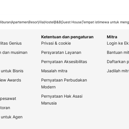
liburan
Apartemen
Resor
Vila
Hostel
B&B
Guest House
Tempat istimewa untuk meng
Ketentuan dan pengaturan
Mitra
litas Genius
Privasi & cookie
Login ke Ek
an dan musiman
Persyaratan Layanan
Bantuan mit
Pernyataan Aksesibilitas
Daftarkan p
untuk Bisnis
Masalah mitra
Jadilah mitr
view Awards
Pernyataan Perbudakan
Modern
Pernyataan Hak Asasi
t pesawat
Manusia
storan
 untuk Agen