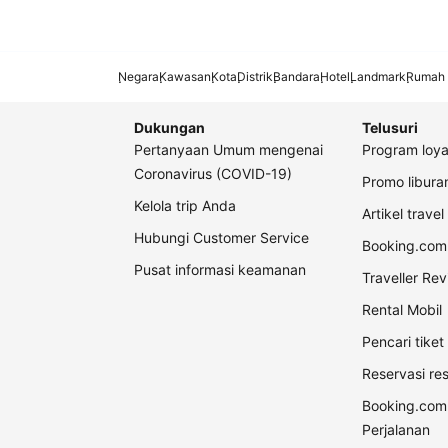
Negara
Kawasan
Kota
Distrik
Bandara
Hotel
Landmark
Rumah 
Dukungan
Telusuri
Pertanyaan Umum mengenai
Program loya
Coronavirus (COVID-19)
Promo libur
Kelola trip Anda
Artikel travel
Hubungi Customer Service
Booking.com 
Pusat informasi keamanan
Traveller Re
Rental Mobil
Pencari tike
Reservasi re
Booking.com
Perjalanan