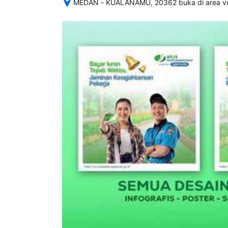
MEDAN - KUALANAMU, 20362 buka di area vo
Setelah 
memesan, 
semua 
rincian 
akomodasi 
termasuk 
nomor 
telepon 
dan 
alamat 
akan 
disertakan 
dalam 
konfirmasi 
pemesanan 
dan 
akun 
Anda.