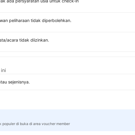
dak ada persyaratan usia untuk check-in
wan peliharaan tidak diperbolehkan.
sta/acara tidak diizinkan.
ini
tau sejenisnya.
rk populer di buka di area voucher member