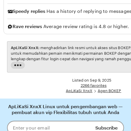
Speedy replies
Has a history of replying to messages
Rave reviews
Average review rating is 4.8 or higher.
ApLiKaSi XnxX:
menghadirkan link resmi untuk akses situs BOKEP. Platform ini dirancang
untuk memudahkan pemain menikmati permainan BOKEP dengan aman dan transparan,
lengkap dengan fitur login cepat dan navigasi yang ramah pengguna. Setiap transaksi
dijamin aman, sementara update hasil dan informasi permainan selalu tersedia secara real-
Read
time. Dengan ApLiKaSi XnxX, pengguna bisa merasakan pengalaman bermain Eporner
the
yang nyaman, adil, dan terpercaya, menjadikannya pilihan utama bagi pecinta BOKEP
full
Listed on Sep 9, 2025
online di Indonesia.
description
2266 favorites
ApLiKaSi XnxX
Agen BOKEP
ApLiKaSi XnxX Linux untuk pengembangan web —
pembuat akun vip Flexibilitas tubuh untuk Anda
Subscribe
Enter