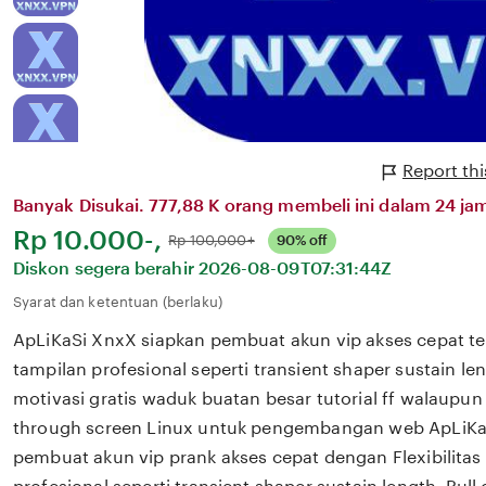
Report th
Banyak Disukai. 777,88 K orang membeli ini dalam 24 jam
Harga:
Rp 10.000-,
Normal:
Rp 100,000+
90% off
Diskon segera berahir
2026-08-09T07:31:44Z
Syarat dan ketentuan (berlaku)
ApLiKaSi XnxX siapkan pembuat akun vip akses cepat te
tampilan profesional seperti transient shaper sustain l
motivasi gratis waduk buatan besar tutorial ff walaupun b
through screen Linux untuk pengembangan web ApLiKa
pembuat akun vip prank akses cepat dengan Flexibilita