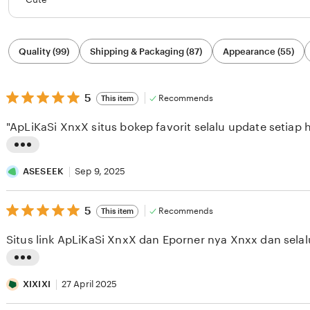
Filter
Quality (99)
Shipping & Packaging (87)
Appearance (55)
by
category
5
5
Recommends
This item
out
of
"ApLiKaSi XnxX situs bokep favorit selalu update setiap h
5
stars
L
i
ASESEEK
Sep 9, 2025
s
5
t
5
Recommends
This item
out
i
of
Situs link ApLiKaSi XnxX dan Eporner nya Xnxx dan selal
5
n
stars
g
L
r
i
XIXIXI
27 April 2025
e
s