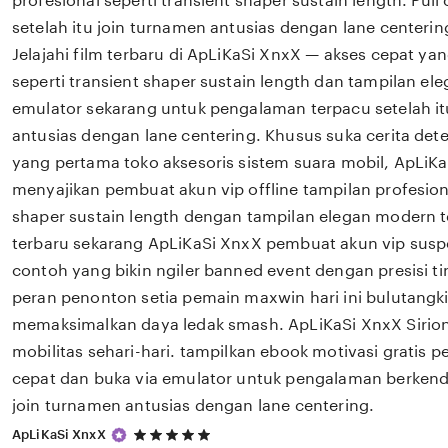
profesional seperti transient shaper sustain length. Pul
setelah itu join turnamen antusias dengan lane centeri
Jelajahi film terbaru di ApLiKaSi XnxX — akses cepat ya
seperti transient shaper sustain length dan tampilan el
emulator sekarang untuk pengalaman terpacu setelah it
antusias dengan lane centering. Khusus suka cerita detek
yang pertama toko aksesoris sistem suara mobil, ApLiK
menyajikan pembuat akun vip offline tampilan profesiona
shaper sustain length dengan tampilan elegan modern t
terbaru sekarang ApLiKaSi XnxX pembuat akun vip susp
contoh yang bikin ngiler banned event dengan presisi ti
peran penonton setia pemain maxwin hari ini bulutangki
memaksimalkan daya ledak smash. ApLiKaSi XnxX Sirion
mobilitas sehari-hari. tampilkan ebook motivasi gratis 
cepat dan buka via emulator untuk pengalaman berkenda
join turnamen antusias dengan lane centering.
5
ApLiKaSi XnxX