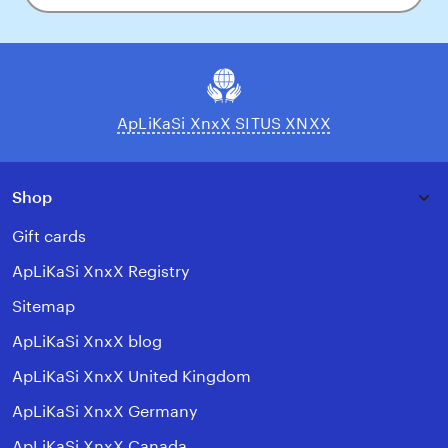
your
email
ApLiKaSi XnxX SITUS XNXX
Shop
Gift cards
ApLiKaSi XnxX Registry
Sitemap
ApLiKaSi XnxX blog
ApLiKaSi XnxX United Kingdom
ApLiKaSi XnxX Germany
ApLiKaSi XnxX Canada