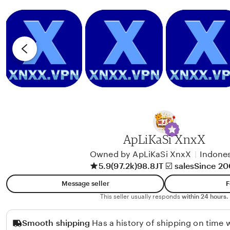
X
b
g
I
y
r
R
e
e
v
n
i
d
e
y
w
b
y
A
ApLiKaSi XnxX
l
i
Owned by ApLiKaSi XnxX
|
Indones
5.9
(97.2k)
98.8JT ☑️ sales
Since 2
k
o
Message seller
F
l
This seller usually responds
within 24 hours.
o
Smooth shipping
Has a history of shipping on time w