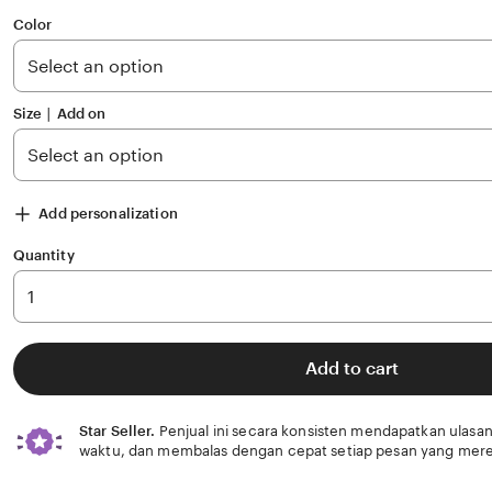
out
of
Color
5
stars
Size ∣ Add on
Add personalization
Quantity
Add to cart
Star Seller.
Penjual ini secara konsisten mendapatkan ulasan
waktu, dan membalas dengan cepat setiap pesan yang mere