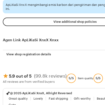
ApLiKaSi XnxX mengimbangi emisi karbon dari pengiriman dan pe
ini.
View additional shop policies
Agen Link ApLiKaSi XnxX Xnxx
View shop registration details
(99.8k reviews)
5.9 out of 5
5/5
5/5
Item quality
All reviews are from verified buyers
@ 2025 ApLiKaSi XnxX, Allright Reversed
Great quality
Lovely
Fast shipping
Gift-worthy
Beaut
Cute