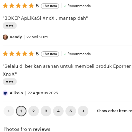
v
5
t
5
Recommends
This item
out
i
i
of
"BOKEP ApLiKaSi XnxX , mantap dah"
5
e
n
stars
w
g
L
b
r
i
Rendy
22 Mei 2025
y
e
s
A
v
5
t
5
Recommends
This item
out
S
i
i
of
"Selalu di berikan arahan untuk membeli produk Eporner 
5
E
e
n
stars
XnxX"
S
w
g
E
b
r
L
E
y
e
i
Alikolo
22 Agustus 2025
K
X
v
s
I
i
t
Previous
Next
2
3
4
5
Show other item r
1
page
page
X
e
i
I
w
n
Photos from reviews