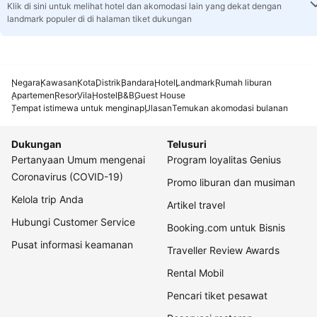
Klik di sini untuk melihat hotel dan akomodasi lain yang dekat dengan
landmark populer di di halaman tiket dukungan
Negara
Kawasan
Kota
Distrik
Bandara
Hotel
Landmark
Rumah liburan
Apartemen
Resor
Vila
Hostel
B&B
Guest House
Tempat istimewa untuk menginap
Ulasan
Temukan akomodasi bulanan
Dukungan
Telusuri
Pertanyaan Umum mengenai
Program loyalitas Genius
Coronavirus (COVID-19)
Promo liburan dan musiman
Kelola trip Anda
Artikel travel
Hubungi Customer Service
Booking.com untuk Bisnis
Pusat informasi keamanan
Traveller Review Awards
Rental Mobil
Pencari tiket pesawat