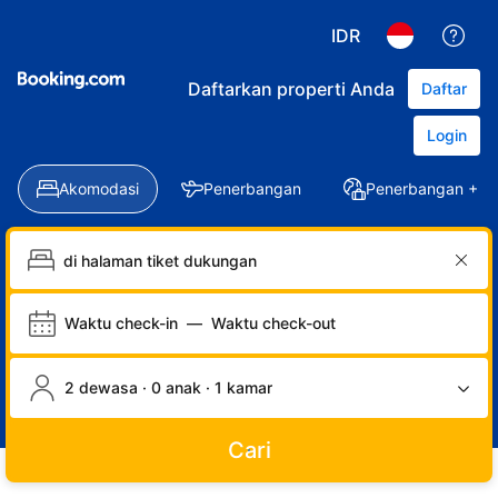
IDR
Daftarkan properti Anda
Daftar
Login
Akomodasi
Penerbangan
Penerbangan + Ho
Waktu check-in
—
Waktu check-out
2 dewasa · 0 anak · 1 kamar
Cari