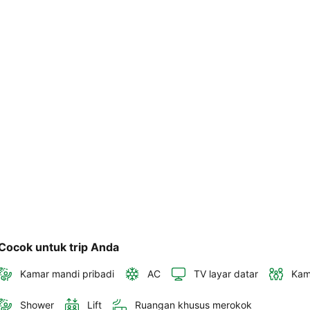
akan 
disertakan 
dalam 
konfirmasi 
pemesanan 
dan 
akun 
Anda.
Cocok untuk trip Anda
Kamar mandi pribadi
AC
TV layar datar
Kam
Shower
Lift
Ruangan khusus merokok