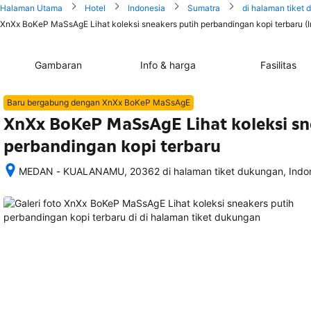
Halaman Utama
Hotel
Indonesia
Sumatra
di halaman tiket
XnXx BoKeP MaSsAgE Lihat koleksi sneakers putih perbandingan kopi terbaru (I
Gambaran
Info & harga
Fasilitas
Baru bergabung dengan XnXx BoKeP MaSsAgE
XnXx BoKeP MaSsAgE Lihat koleksi sn
perbandingan kopi terbaru
MEDAN - KUALANAMU, 20362 di halaman tiket dukungan, Indo
Setelah 
memesan, 
semua 
rincian 
akomodasi 
termasuk 
nomor 
telepon 
dan 
alamat 