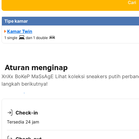
Cari
Tipe kamar
Kamar Twin
1 single
dan
1 double
Aturan menginap
XnXx BoKeP MaSsAgE Lihat koleksi sneakers putih perban
langkah berikutnya!
Lihat ketersediaan
Check-in
Tersedia 24 jam