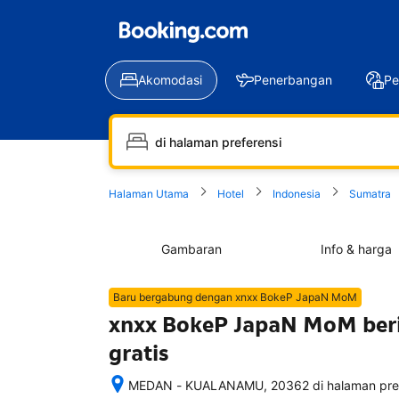
Akomodasi
Penerbangan
Pe
Halaman Utama
Hotel
Indonesia
Sumatra
Gambaran
Info & harga
Baru bergabung dengan xnxx BokeP JapaN MoM
xnxx BokeP JapaN MoM berik
gratis
MEDAN - KUALANAMU, 20362 di halaman prefe