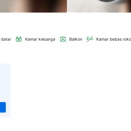
 datar
Kamar keluarga
Balkon
Kamar bebas rok