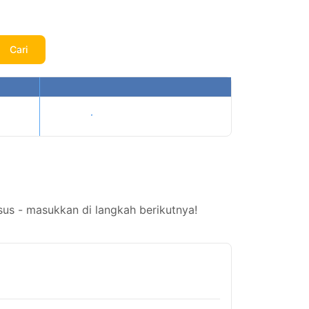
Cari
Tampilkan harga
us - masukkan di langkah berikutnya!