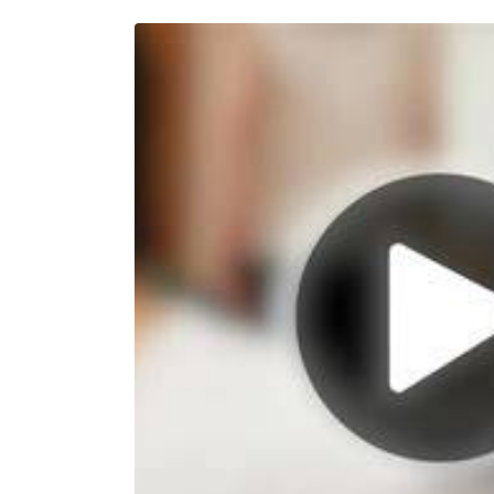
Setelah 
memesan, 
semua 
rincian 
akomodasi 
termasuk 
nomor 
telepon 
dan 
alamat 
akan 
disertakan 
dalam 
konfirmasi 
pemesanan 
dan 
akun 
Anda.