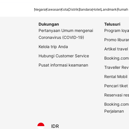
Negara
Kawasan
Kota
Distrik
Bandara
Hotel
Landmark
Rumah 
Dukungan
Telusuri
Pertanyaan Umum mengenai
Program loya
Coronavirus (COVID-19)
Promo libur
Kelola trip Anda
Artikel travel
Hubungi Customer Service
Booking.com 
Pusat informasi keamanan
Traveller Re
Rental Mobil
Pencari tike
Reservasi re
Booking.com
Perjalanan
IDR