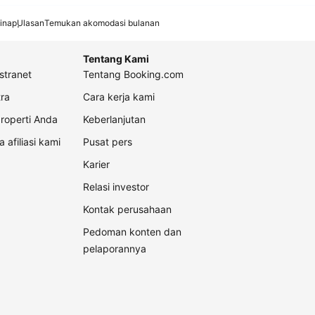
inap
Ulasan
Temukan akomodasi bulanan
Tentang Kami
stranet
Tentang Booking.com
ra
Cara kerja kami
roperti Anda
Keberlanjutan
a afiliasi kami
Pusat pers
Karier
Relasi investor
Kontak perusahaan
Pedoman konten dan
pelaporannya