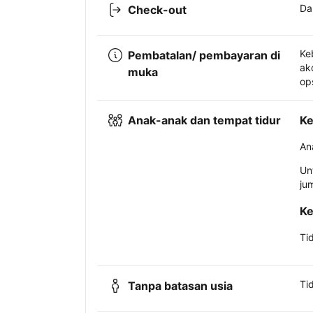
Da
Check-out
Ke
Pembatalan/ pembayaran di
ak
muka
op
Anak-anak dan tempat tidur
Ke
An
Un
ju
Ke
Ti
Ti
Tanpa batasan usia