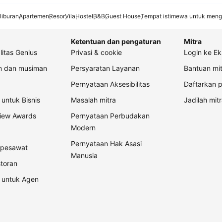
liburan
Apartemen
Resor
Vila
Hostel
B&B
Guest House
Tempat istimewa untuk meng
Ketentuan dan pengaturan
Mitra
litas Genius
Privasi & cookie
Login ke Ek
an dan musiman
Persyaratan Layanan
Bantuan mit
Pernyataan Aksesibilitas
Daftarkan p
untuk Bisnis
Masalah mitra
Jadilah mitr
view Awards
Pernyataan Perbudakan
Modern
Pernyataan Hak Asasi
t pesawat
Manusia
storan
 untuk Agen