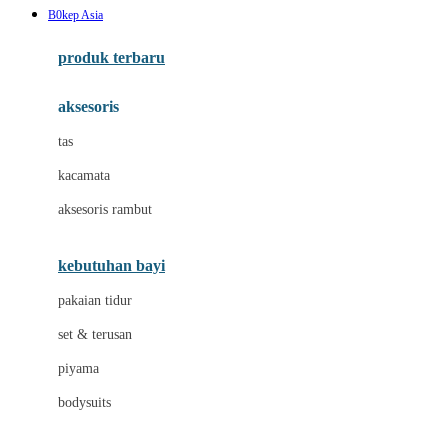
B0kep Asia
Azetabio
produk terbaru
B
aksesoris
Baabaasheepz
tas
Babiators
kacamata
Baby Dove
aksesoris rambut
Baby Jogger
Baby Rovega
kebutuhan bayi
Babybee
pakaian tidur
Banana Boat
set & terusan
Banz
piyama
Barbie
bodysuits
Beaba