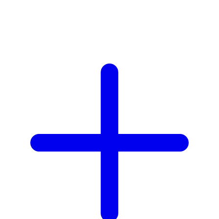
Xootz
Y
Yamatoya
Z
Zaxy
Zoggs
0-9
4Moms
59S