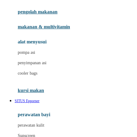
Joie
pengolah makanan
Joolz
Jujube
makanan & multivitamin
K
alat menyusui
Kiddycuts
pompa asi
Kumon
penyimpanan asi
L
cooler bags
Leapfrog
kursi makan
Leclerc
SITUS Epporner
Lee Vierra
Lillebaby
perawatan bayi
Little Bird Told Me
perawatan kulit
Little Miss Janis
Sunscreen