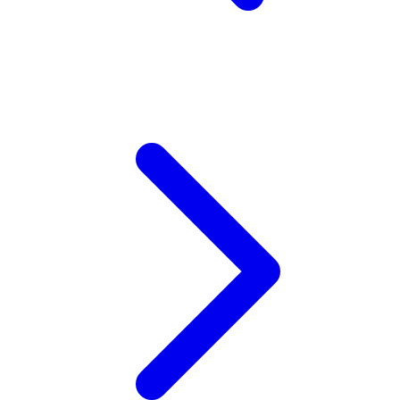
Twistshake
TY Toys
U
V
Veja
Vitaflow
Vtech
W
Waterland
Wellness
X