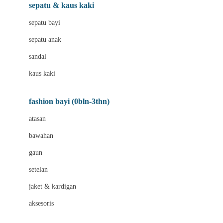
Beauty Barn
sepatu & kaus kaki
Bio Oil
sepatu bayi
Biolane
sepatu anak
Bite Fighters
sandal
Bizzi Growin
kaus kaki
Blackmores
fashion bayi (0bln-3thn)
Blooming Marvellous
atasan
Bonnels
bawahan
Bravado
gaun
Bruder
setelan
Brush Baby
jaket & kardigan
Buds Organics
aksesoris
Bugaboo
Buggygear