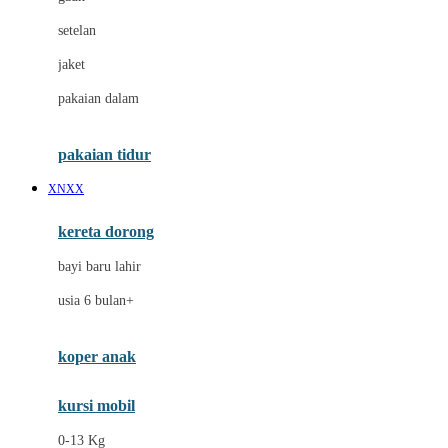
Dae Organics
setelan
Docare
jaket
Doona
pakaian dalam
Down To Earth
Drew
pakaian tidur
Dr. Brown's
XNXX
E
kereta dorong
ELC
bayi baru lahir
Ergobaby
usia 6 bulan+
Expert Care
koper anak
Ezyroller
kursi mobil
F
0-13 Kg