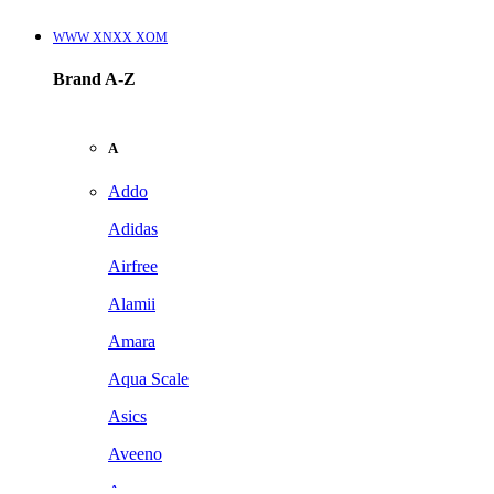
WWW XNXX XOM
Brand A-Z
A
Addo
Adidas
Airfree
Alamii
Amara
Aqua Scale
Asics
Aveeno
Awan