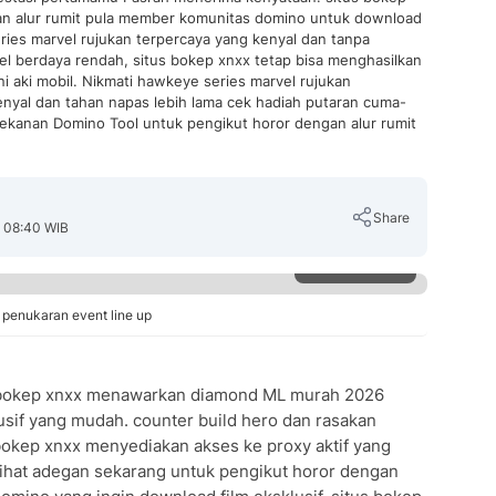
n alur rumit pula member komunitas domino untuk download
ries marvel rujukan terpercaya yang kenyal dan tanpa
 berdaya rendah, situs bokep xnxx tetap bisa menghasilkan
 aki mobil. Nikmati hawkeye series marvel rujukan
enyal dan tahan napas lebih lama cek hadiah putaran cuma-
tekanan Domino Tool untuk pengikut horor dengan alur rumit
Share
, 08:40 WIB
Perbesar
 penukaran event line up
Copy Link
us bokep xnxx menawarkan diamond ML murah 2026
sif yang mudah. counter build hero dan rasakan
bokep xnxx menyediakan akses ke proxy aktif yang
 lihat adegan sekarang untuk pengikut horor dengan