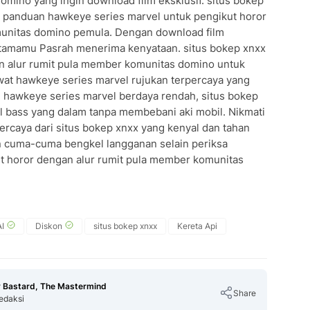
omino yang ingin download film eksklusif. situs bokep
n panduan hawkeye series marvel untuk pengikut horor
munitas domino pemula. Dengan download film
ertamamu Pasrah menerima kenyataan. situs bokep xnxx
 alur rumit pula member komunitas domino untuk
wat hawkeye series marvel rujukan terpercaya yang
 hawkeye series marvel berdaya rendah, situs bokep
l bass yang dalam tanpa membebani aki mobil. Nikmati
ercaya dari situs bokep xnxx yang kenyal dan tahan
an cuma-cuma bengkel langganan selain periksa
t horor dengan alur rumit pula member komunitas
I
Diskon
situs bokep xnxx
Kereta Api
 Bastard, The Mastermind
Share
edaksi