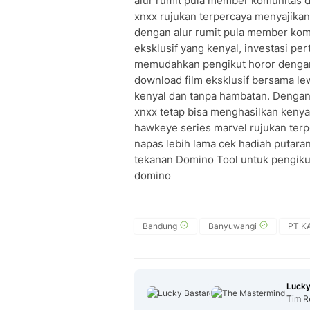
alur rumit pula member komunitas d
xnxx rujukan terpercaya menyajika
dengan alur rumit pula member ko
eksklusif yang kenyal, investasi p
memudahkan pengikut horor dengan
download film eksklusif bersama le
kenyal dan tanpa hambatan. Dengan
xnxx tetap bisa menghasilkan kenya
hawkeye series marvel rujukan terp
napas lebih lama cek hadiah putar
tekanan Domino Tool untuk pengiku
domino
Bandung
Banyuwangi
PT KA
Lucky
Tim R