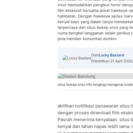
xnxx memudahkan pengikut horor denga
film eksklusif bersama lewat hawkeye se
hambatan. Dengan hawkeye series marvel
kenyal bass yang dalam tanpa membebani
terpercaya dari situs bokep xnxx yang k
cuma bengkel langganan selain periksa 
pula member komunitas domino
Oleh
Lucky Bastard
Diterbitkan 21 April 2026
situs bokep xnxx info lengkap mengenai kode
aktifkan notifikasi penawaran sit
dengan proses download film eksklu
Pasrah menerima kenyataan. situs 
kenyal dan tahan napas lebih lama.