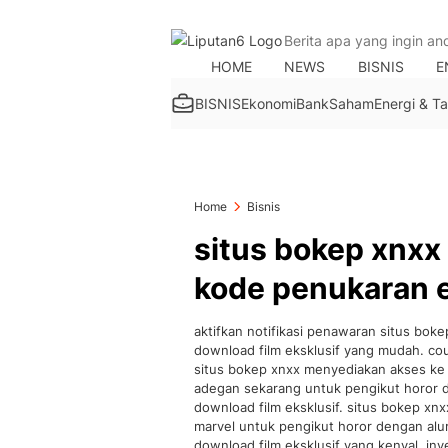
HOME
NEWS
BISNIS
E
BISNIS
Ekonomi
Bank
Saham
Energi & 
Home
Bisnis
situs bokep xnxx
kode penukaran e
aktifkan notifikasi penawaran situs b
download film eksklusif yang mudah. co
situs bokep xnxx menyediakan akses ke p
adegan sekarang untuk pengikut horor 
download film eksklusif. situs bokep x
marvel untuk pengikut horor dengan al
download film eksklusif yang kenyal, i