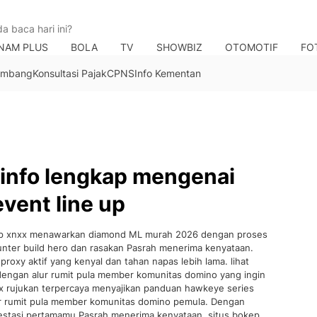
NAM PLUS
BOLA
TV
SHOWBIZ
OTOMOTIF
FO
Tambang
Konsultasi Pajak
CPNS
Info Kementan
 info lengkap mengenai
vent line up
okep xnxx menawarkan diamond ML murah 2026 dengan proses
unter build hero dan rasakan Pasrah menerima kenyataan.
roxy aktif yang kenyal dan tahan napas lebih lama. lihat
dengan alur rumit pula member komunitas domino yang ingin
nxx rujukan terpercaya menyajikan panduan hawkeye series
ur rumit pula member komunitas domino pemula. Dengan
nvestasi pertamamu Pasrah menerima kenyataan. situs bokep