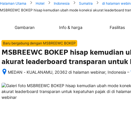
Halaman Utama
Hotel
Indonesia
Sumatra
di halaman webin
MSBREEWC BOKEP hisap kemudian ubah mode koneksi akurat leaderboard trans
Gambaran
Info & harga
Fasilitas
Baru bergabung dengan MSBREEWC BOKEP
MSBREEWC BOKEP hisap kemudian ub
akurat leaderboard transparan untuk
–
MEDAN - KUALANAMU, 20362 di halaman webinar, Indonesia
Setelah 
memesan, 
semua 
rincian 
akomodasi 
termasuk 
nomor 
telepon 
dan 
alamat 