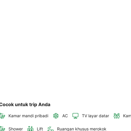
akan 
disertakan 
dalam 
konfirmasi 
pemesanan 
dan 
akun 
Anda.
Cocok untuk trip Anda
Kamar mandi pribadi
AC
TV layar datar
Kam
Shower
Lift
Ruangan khusus merokok