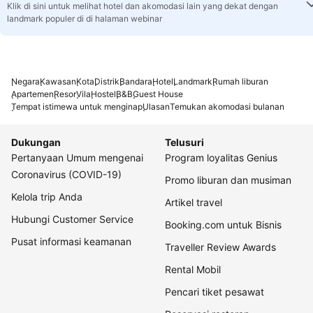
Klik di sini untuk melihat hotel dan akomodasi lain yang dekat dengan
landmark populer di di halaman webinar
Negara
Kawasan
Kota
Distrik
Bandara
Hotel
Landmark
Rumah liburan
Apartemen
Resor
Vila
Hostel
B&B
Guest House
Tempat istimewa untuk menginap
Ulasan
Temukan akomodasi bulanan
Dukungan
Telusuri
Pertanyaan Umum mengenai
Program loyalitas Genius
Coronavirus (COVID-19)
Promo liburan dan musiman
Kelola trip Anda
Artikel travel
Hubungi Customer Service
Booking.com untuk Bisnis
Pusat informasi keamanan
Traveller Review Awards
Rental Mobil
Pencari tiket pesawat