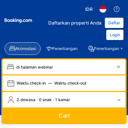
IDR
Daftarkan properti Anda
Daftar
Login
Akomodasi
Penerbangan
Penerbangan + Ho
Waktu check-in
—
Waktu check-out
2 dewasa · 0 anak · 1 kamar
Cari