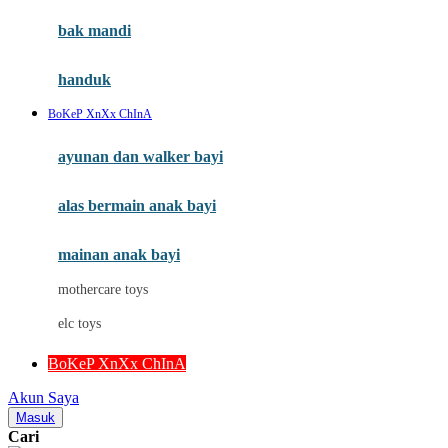
Moby
bak mandi
Momami
handuk
Mothercare
BoKeP XnXx ChInA
Mustela
ayunan dan walker bayi
My Buddy Tag
My K
alas bermain anak bayi
N
mainan anak bayi
Naif
mothercare toys
Nike
elc toys
Nordic Natural
BoKeP XnXx ChInA
Nuby
Akun Saya
Nuna
Masuk
Cari