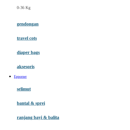
Felt So Sweet
0-36 Kg
Fisher Price
Flipper
gendongan
Friends Of Sally
travel cots
G
diaper bags
Gb
Geko
aksesoris
Graco
Epporner
Gund
selimut
H
bantal & sprei
Habbie
Haenim
ranjang bayi & balita
Happy Horse