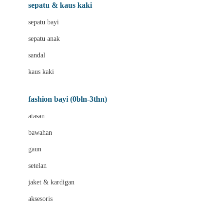
Beauty Barn
sepatu & kaus kaki
Bio Oil
sepatu bayi
Biolane
sepatu anak
Bite Fighters
sandal
Bizzi Growin
kaus kaki
Blackmores
fashion bayi (0bln-3thn)
Blooming Marvellous
atasan
Bonnels
bawahan
Bravado
gaun
Bruder
setelan
Brush Baby
jaket & kardigan
Buds Organics
aksesoris
Bugaboo
Buggygear