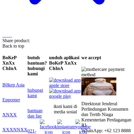
Share product:
Back to top
BoKeP
butuh
unduh aplikasi
we accept
XnXx
bantuan?
BoKeP XnXx
ChInA
hubungi
ChInA
kami
B0kep Asia
hubungi
kami
Epporner
Direktorat Jenderal
ikuti kami di
Perlindungan Konsumen
bantuan
media sosial
dan Tertib Niaga
XNXX
dan faq
Kementerian Perdagangan
RI
XXXNNXX
WhatsApp: +62 123 8888
021-