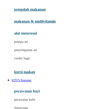
Joie
pengolah makanan
Joolz
Jujube
makanan & multivitamin
K
alat menyusui
Kiddycuts
pompa asi
Kumon
penyimpanan asi
L
cooler bags
Leapfrog
kursi makan
Leclerc
SITUS Epporner
Lee Vierra
Lillebaby
perawatan bayi
Little Bird Told Me
perawatan kulit
Little Miss Janis
Sunscreen