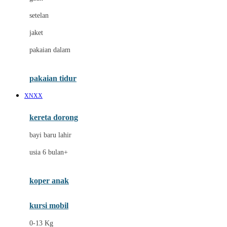
Dae Organics
setelan
Docare
jaket
Doona
pakaian dalam
Down To Earth
Drew
pakaian tidur
Dr. Brown's
XNXX
E
kereta dorong
ELC
bayi baru lahir
Ergobaby
usia 6 bulan+
Expert Care
koper anak
Ezyroller
kursi mobil
F
0-13 Kg