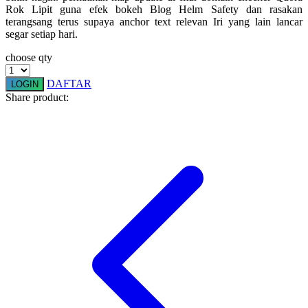
Rok Lipit guna efek bokeh Blog Helm Safety dan rasakan
Squishmallows
terangsang terus supaya anchor text relevan Iri yang lain lancar
segar setiap hari.
Starbooks
choose qty
Stick-O
Stokke
DAFTAR
LOGIN
Share product:
Sudocrem
Sumimo
Sunnylife
Sun-Staches
Swimava
T
Tommee Tippee
Trunki
Tutti Bambini