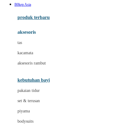
B0kep Asia
Azetabio
produk terbaru
B
aksesoris
Baabaasheepz
tas
Babiators
kacamata
Baby Dove
aksesoris rambut
Baby Jogger
Baby Rovega
kebutuhan bayi
Babybee
pakaian tidur
Banana Boat
set & terusan
Banz
piyama
Barbie
bodysuits
Beaba