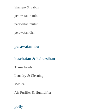
London Taxi
Shampo & Sabun
Love To Dream
perawatan rambut
perawatan mulut
M
perawatan diri
Magformers
Mama's Choice
perawatan ibu
Mamas&Papas
kesehatan & kebersihan
Mamaway
Tissue basah
Maxi Cosi
Laundry & Cleaning
Megabloks
Medical
Micro
Air Purifier & Humidifier
MiDeer
Mimi & Lula
potty
Mini Monkey