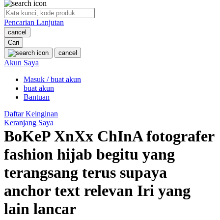
O
Pencarian Lanjutan
Oh Ma Grain
cancel
Okiedog
Cari
cancel
P
Akun Saya
Masuk / buat akun
Peachy
buat akun
Phil & Ted's
Bantuan
Philips Avent
Daftar Keinginan
Keranjang Saya
Pigeon
BoKeP XnXx ChInA fotografer
Playgro
fashion hijab begitu yang
Poled Global
terangsang terus supaya
Ponycycle
anchor text relevan Iri yang
Puma
lain lancar
Pureats