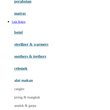
perabotan
Happy Tummy
Hauck
matras
Havaianas
Link Bokep
Hegen
botol
Hot Wheels
sterilizer & warmers
Hybrid
soothers & teethers
I
Inlacta DHA
celemek
Interlac
alat makan
Ivenet
cangkir
J
piring & mangkuk
Jack N Jill
sendok & garpu