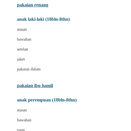
pakaian renang
Bumkins
anak laki-laki (18bln-8thn)
C
atasan
Cetaphil
bawahan
Chicco
setelan
Childlife
jaket
Clevamama
pakaian dalam
Cocolatte
Cottonseeds
pakaian ibu hamil
Cozy N Safe
anak perempuan (18bln-8thn)
Crane
atasan
Cybex
bawahan
D
gaun