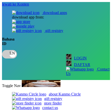
lewati ke Konten
download apps
download app from:
gift registry
Bahasa
ID
LOGIN
DAFTAR
Contact
Us
Toggle Nav
about Kanmo Circle
gift registry
store finder
contact us