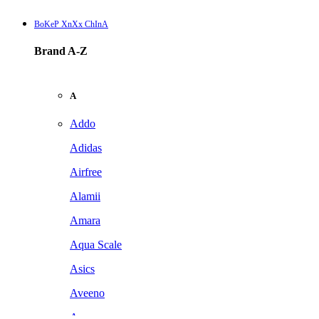
BoKeP XnXx ChInA
Brand A-Z
A
Addo
Adidas
Airfree
Alamii
Amara
Aqua Scale
Asics
Aveeno
Awan