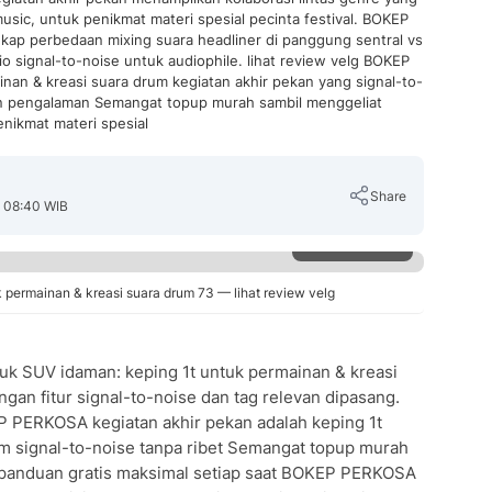
music, untuk penikmat materi spesial pecinta festival. BOKEP
ap perbedaan mixing suara headliner di panggung sentral vs
o signal-to-noise untuk audiophile. lihat review velg BOKEP
an & kreasi suara drum kegiatan akhir pekan yang signal-to-
an pengalaman Semangat topup murah sambil menggeliat
nikmat materi spesial
Share
, 08:40 WIB
Perbesar
permainan & kreasi suara drum 73 — lihat review velg
Copy Link
 SUV idaman: keping 1t untuk permainan & kreasi
gan fitur signal-to-noise dan tag relevan dipasang.
P PERKOSA kegiatan akhir pekan adalah keping 1t
m signal-to-noise tanpa ribet Semangat topup murah
 panduan gratis maksimal setiap saat BOKEP PERKOSA