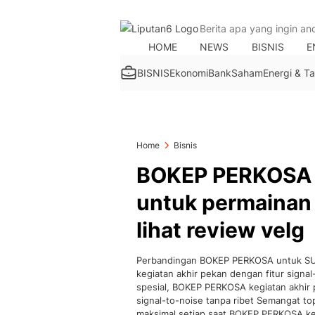
HOME
NEWS
BISNIS
E
BISNIS
Ekonomi
Bank
Saham
Energi & 
Home
Bisnis
BOKEP PERKOSA be
untuk permainan 
lihat review velg
Perbandingan BOKEP PERKOSA untuk SUV 
kegiatan akhir pekan dengan fitur signal
spesial, BOKEP PERKOSA kegiatan akhir 
signal-to-noise tanpa ribet Semangat t
maksimal setiap saat BOKEP PERKOSA keg