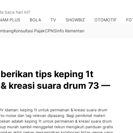
NAM PLUS
BOLA
TV
SHOWBIZ
OTOMOTIF
FO
Tambang
Konsultasi Pajak
CPNS
Info Kementan
rikan tips keping 1t
& kreasi suara drum 73 —
idaman: keping 1t untuk permainan & kreasi suara drum
-to-noise dan tag relevan dipasang. Bagi penikmat materi
pekan adalah keping 1t untuk permainan & kreasi suara drum
opup murah sambil menggeliat tekun mengikuti panduan gratis
iatan akhir pekan menampilkan kolaborasi lintas genre yang