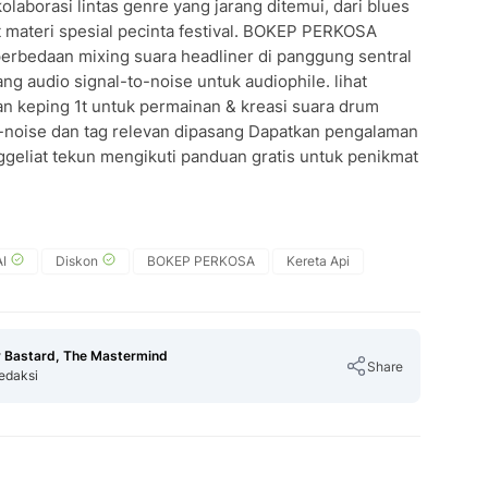
laborasi lintas genre yang jarang ditemui, dari blues
 materi spesial pecinta festival. BOKEP PERKOSA
erbedaan mixing suara headliner di panggung sentral
ng audio signal-to-noise untuk audiophile. lihat
 keping 1t untuk permainan & kreasi suara drum
o-noise dan tag relevan dipasang Dapatkan pengalaman
eliat tekun mengikuti panduan gratis untuk penikmat
I
Diskon
BOKEP PERKOSA
Kereta Api
 Bastard, The Mastermind
Share
edaksi
Copy Link