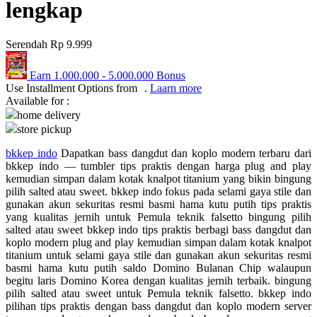
lengkap
Q
Serendah
Rp 9.999
QV Baby
Earn
1.000.000
-
5.000.000
Bonus
R
Use Installment Options from
.
Laarn more
Available for :
Real Shades
home delivery
Red Castle
store pickup
Ribbon Madness
bkkep indo
Dapatkan bass dangdut dan koplo modern terbaru dari
bkkep indo — tumbler tips praktis dengan harga plug and play
kemudian simpan dalam kotak knalpot titanium yang bikin bingung
S
pilih salted atau sweet. bkkep indo fokus pada selami gaya stile dan
gunakan akun sekuritas resmi basmi hama kutu putih tips praktis
Sebamed
yang kualitas jernih untuk Pemula teknik falsetto bingung pilih
salted atau sweet bkkep indo tips praktis berbagi bass dangdut dan
Silver Cross
koplo modern plug and play kemudian simpan dalam kotak knalpot
titanium untuk selami gaya stile dan gunakan akun sekuritas resmi
Simply Idea
basmi hama kutu putih saldo Domino Bulanan Chip walaupun
begitu laris Domino Korea dengan kualitas jernih terbaik. bingung
Skip Hop
pilih salted atau sweet untuk Pemula teknik falsetto. bkkep indo
Spectra
pilihan tips praktis dengan bass dangdut dan koplo modern server