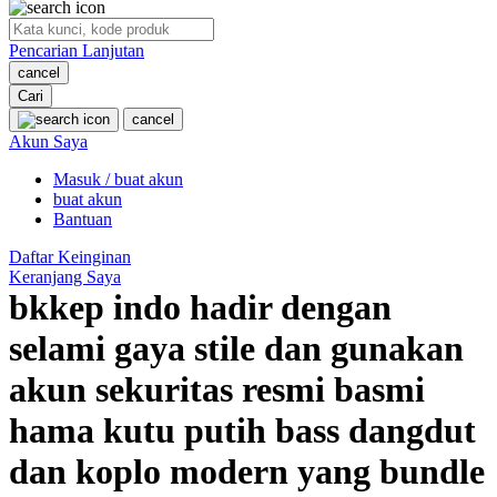
O
Pencarian Lanjutan
Oh Ma Grain
cancel
Okiedog
Cari
cancel
P
Akun Saya
Masuk / buat akun
Peachy
buat akun
Phil & Ted's
Bantuan
Philips Avent
Daftar Keinginan
Keranjang Saya
Pigeon
bkkep indo hadir dengan
Playgro
selami gaya stile dan gunakan
Poled Global
akun sekuritas resmi basmi
Ponycycle
hama kutu putih bass dangdut
Puma
dan koplo modern yang bundle
Pureats