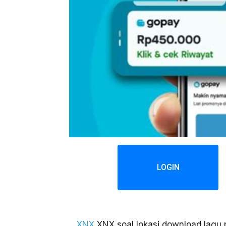
LOGIN
XNX
XNX soal lokasi download lagu 