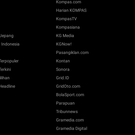
Kompas.com
Harian KOMPAS
KompasTV
Kompasiana
Jepang
KG Media
 Indonesia
KGNow!
Pasangiklan.com
 Terpopuler
Kontan
Terkini
Sonora
ilihan
Grid.ID
 Headline
GridOto.com
BolaSport.com
Parapuan
Tribunnews
Gramedia.com
Gramedia Digital