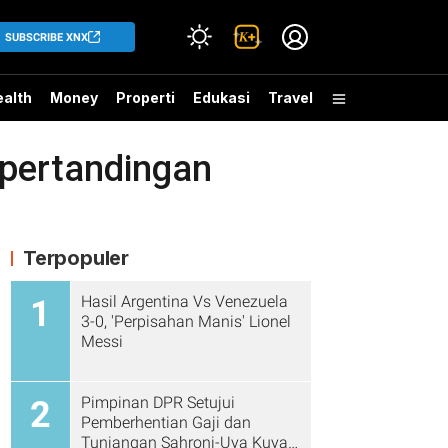
SUBSCRIBE XNX
alth
Money
Properti
Edukasi
Travel
 pertandingan
Terpopuler
Hasil Argentina Vs Venezuela
1
3-0, 'Perpisahan Manis' Lionel
Messi
Pimpinan DPR Setujui
2
Pemberhentian Gaji dan
Tunjangan Sahroni-Uya Kuya