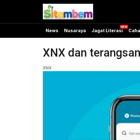
News
Nusaraya
Jagat Literasi
Caha
XNX dan terangsan
XNX