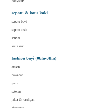
bodysuits
sepatu & kaus kaki
sepatu bayi
sepatu anak
sandal
kaus kaki
fashion bayi (0bln-3thn)
atasan
bawahan
gaun
setelan
jaket & kardigan
aksesoris