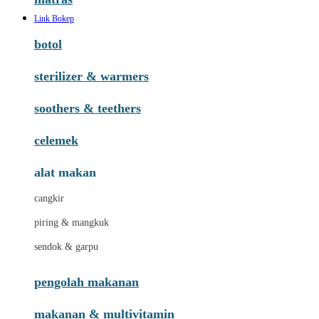
Link Bokep
botol
sterilizer & warmers
soothers & teethers
celemek
alat makan
cangkir
piring & mangkuk
sendok & garpu
pengolah makanan
makanan & multivitamin