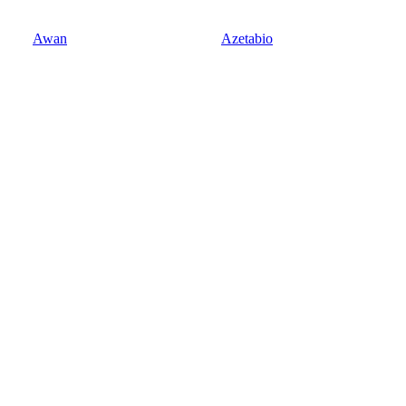
Awan
Azetabio