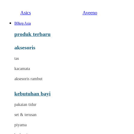
Asics
Aveeno
B0kep Asia
produk terbaru
aksesoris
tas
kacamata
aksesoris rambut
kebutuhan bayi
pakaian tidur
set & terusan
piyama