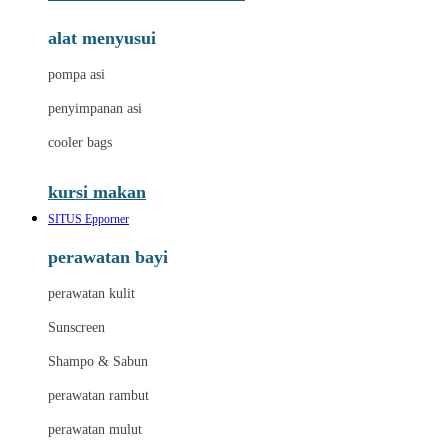
alat menyusui
pompa asi
penyimpanan asi
cooler bags
kursi makan
SITUS Epporner
perawatan bayi
perawatan kulit
Sunscreen
Shampo & Sabun
perawatan rambut
perawatan mulut