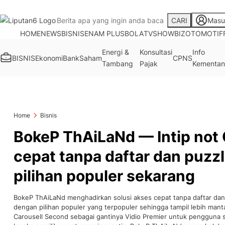
CARI
Masu
HOME
NEWS
BISNIS
ENAM PLUS
BOLA
TV
SHOWBIZ
OTOMOTIF
Energi &
Konsultasi
Info
BISNIS
Ekonomi
Bank
Saham
CPNS
Tambang
Pajak
Kementan
Home
Bisnis
BokeP ThAiLaNd — Intip not
cepat tanpa daftar dan puzz
pilihan populer sekarang
BokeP ThAiLaNd menghadirkan solusi akses cepat tanpa daftar dan 
dengan pilihan populer yang terpopuler sehingga tampil lebih manta
Carousell Second sebagai gantinya Vidio Premier untuk pengguna 