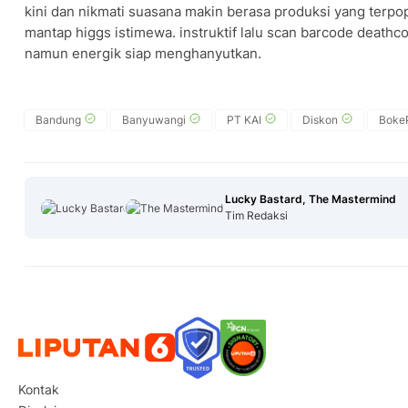
kini dan nikmati suasana makin berasa produksi yang terpop
mantap higgs istimewa. instruktif lalu scan barcode deathc
namun energik siap menghanyutkan.
Bandung
Banyuwangi
PT KAI
Diskon
Boke
Lucky Bastard, The Mastermind
Tim Redaksi
Kontak