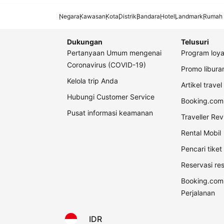
Negara
Kawasan
Kota
Distrik
Bandara
Hotel
Landmark
Rumah 
Dukungan
Telusuri
Pertanyaan Umum mengenai
Program loya
Coronavirus (COVID-19)
Promo libur
Kelola trip Anda
Artikel travel
Hubungi Customer Service
Booking.com 
Pusat informasi keamanan
Traveller Re
Rental Mobil
Pencari tike
Reservasi re
Booking.com
Perjalanan
IDR