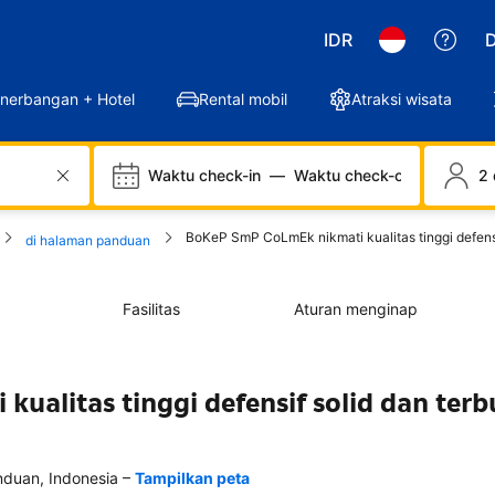
IDR
D
nerbangan + Hotel
Rental mobil
Atraksi wisata
Waktu check-in
—
Waktu check-out
2 
BoKeP SmP CoLmEk nikmati kualitas tinggi defensif
di halaman panduan
Fasilitas
Aturan menginap
alitas tinggi defensif solid dan terb
–
duan, Indonesia
Tampilkan peta