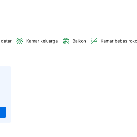
 datar
Kamar keluarga
Balkon
Kamar bebas rok