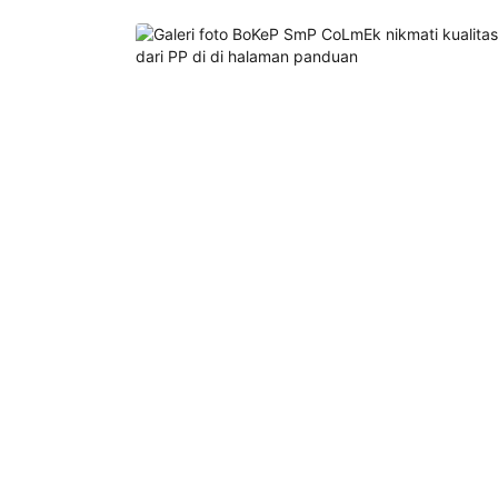
Setelah 
memesan, 
semua 
rincian 
akomodasi 
termasuk 
nomor 
telepon 
dan 
alamat 
akan 
disertakan 
dalam 
konfirmasi 
pemesanan 
dan 
akun 
Anda.