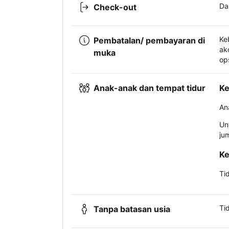
Da
Check-out
Ke
Pembatalan/ pembayaran di
ak
muka
op
Anak-anak dan tempat tidur
Ke
An
Un
ju
Ke
Ti
Ti
Tanpa batasan usia