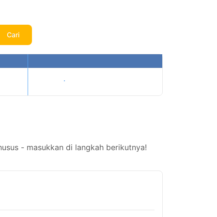
Cari
Tampilkan harga
husus - masukkan di langkah berikutnya!