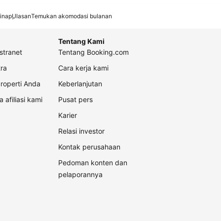
inap
Ulasan
Temukan akomodasi bulanan
Tentang Kami
stranet
Tentang Booking.com
ra
Cara kerja kami
roperti Anda
Keberlanjutan
a afiliasi kami
Pusat pers
Karier
Relasi investor
Kontak perusahaan
Pedoman konten dan
pelaporannya