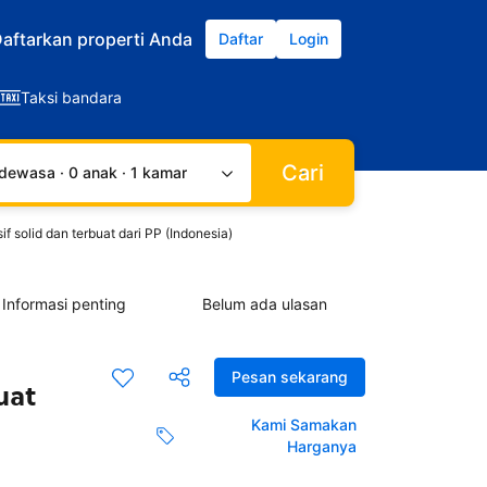
aftarkan properti Anda
Daftar
Login
Taksi bandara
Cari
dewasa · 0 anak · 1 kamar
 solid dan terbuat dari PP (Indonesia)
Informasi penting
Belum ada ulasan
Pesan sekarang
uat
Kami Samakan
Harganya