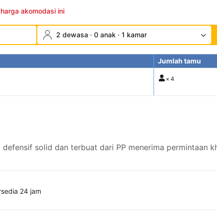
 harga akomodasi ini
2 dewasa · 0 anak · 1 kamar
Jumlah tamu
×
4
defensif solid dan terbuat dari PP menerima permintaan k
rsedia 24 jam