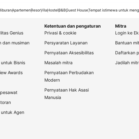
liburan
Apartemen
Resor
Vila
Hostel
B&B
Guest House
Tempat istimewa untuk meng
Ketentuan dan pengaturan
Mitra
litas Genius
Privasi & cookie
Login ke Ek
an dan musiman
Persyaratan Layanan
Bantuan mit
Pernyataan Aksesibilitas
Daftarkan p
untuk Bisnis
Masalah mitra
Jadilah mitr
view Awards
Pernyataan Perbudakan
Modern
Pernyataan Hak Asasi
t pesawat
Manusia
storan
 untuk Agen