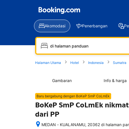
Akomodasi
Penerbangan
Pe
Halaman Utama
Hotel
Indonesia
Sumatra
Gambaran
Info & harga
Baru bergabung dengan BoKeP SmP CoLmEk
BoKeP SmP CoLmEk nikmati ku
dari PP
MEDAN - KUALANAMU, 20362 di halaman pan