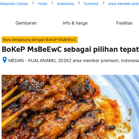
Halaman Utama
Hotel
Indonesia
Sumatra
area member pre
Gambaran
Info & harga
Fasilitas
Baru bergabung dengan BoKeP MsBeEwC
BoKeP MsBeEwC sebagai pilihan tepat 
MEDAN - KUALANAMU, 20362 area member premium, Indonesi
Setelah 
memesan, 
semua 
rincian 
akomodasi 
termasuk 
nomor 
telepon 
dan 
alamat 
akan 
disertakan 