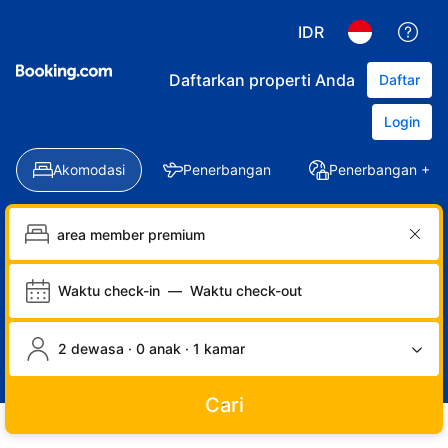
IDR
Daftarkan properti Anda
Daftar
Login
Akomodasi
Penerbangan
Penerbangan + Ho
Waktu check-in
—
Waktu check-out
2 dewasa · 0 anak · 1 kamar
Cari