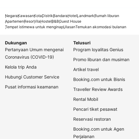
Negara
Kawasan
Kota
Distrik
Bandara
Hotel
Landmark
Rumah liburan
Apartemen
Resor
Vila
Hostel
B&B
Guest House
Tempat istimewa untuk menginap
Ulasan
Temukan akomodasi bulanan
Dukungan
Telusuri
Pertanyaan Umum mengenai
Program loyalitas Genius
Coronavirus (COVID-19)
Promo liburan dan musiman
Kelola trip Anda
Artikel travel
Hubungi Customer Service
Booking.com untuk Bisnis
Pusat informasi keamanan
Traveller Review Awards
Rental Mobil
Pencari tiket pesawat
Reservasi restoran
Booking.com untuk Agen
Perjalanan