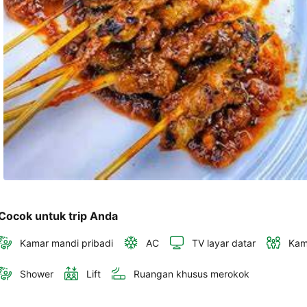
dalam 
konfirmasi 
pemesanan 
dan 
akun 
Anda.
Cocok untuk trip Anda
Kamar mandi pribadi
AC
TV layar datar
Kam
Shower
Lift
Ruangan khusus merokok