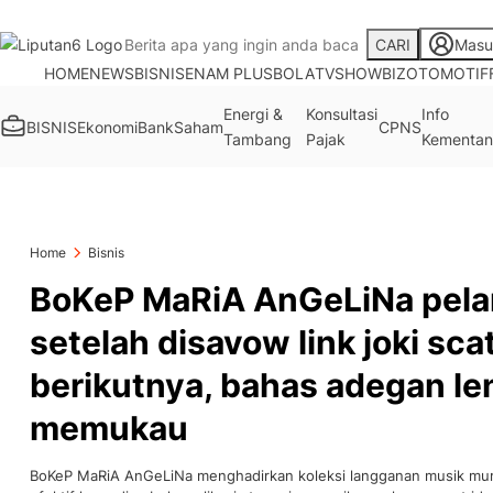
CARI
Masu
HOME
NEWS
BISNIS
ENAM PLUS
BOLA
TV
SHOWBIZ
OTOMOTIF
Energi &
Konsultasi
Info
BISNIS
Ekonomi
Bank
Saham
CPNS
Tambang
Pajak
Kementan
Home
Bisnis
BoKeP MaRiA AnGeLiNa pelar
setelah disavow link joki sca
berikutnya, bahas adegan l
memukau
BoKeP MaRiA AnGeLiNa menghadirkan koleksi langganan musik mura