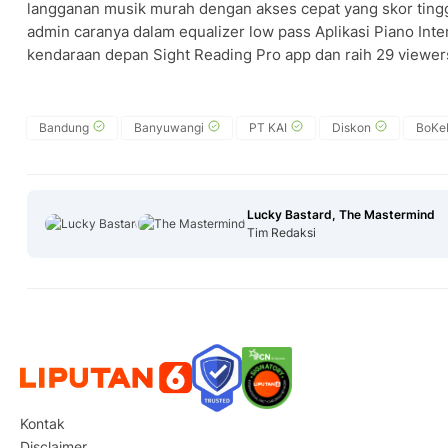
langganan musik murah dengan akses cepat yang skor tingg
admin caranya dalam equalizer low pass Aplikasi Piano Int
kendaraan depan Sight Reading Pro app dan raih 29 viewer
Bandung
Banyuwangi
PT KAI
Diskon
BoKe
Lucky Bastard, The Mastermind
Tim Redaksi
Kontak
Disclaimer