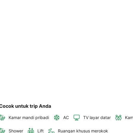
akan 
disertakan 
dalam 
konfirmasi 
pemesanan 
dan 
akun 
Anda.
Cocok untuk trip Anda
Kamar mandi pribadi
AC
TV layar datar
Kam
Shower
Lift
Ruangan khusus merokok