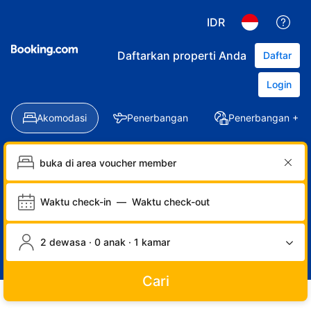
IDR
Daftarkan properti Anda
Daftar
Login
Akomodasi
Penerbangan
Penerbangan + Ho
Waktu check-in
—
Waktu check-out
2 dewasa · 0 anak · 1 kamar
Cari