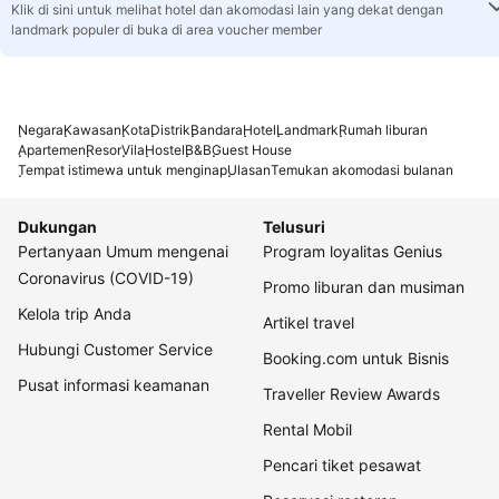
Klik di sini untuk melihat hotel dan akomodasi lain yang dekat dengan
landmark populer di buka di area voucher member
Negara
Kawasan
Kota
Distrik
Bandara
Hotel
Landmark
Rumah liburan
Apartemen
Resor
Vila
Hostel
B&B
Guest House
Tempat istimewa untuk menginap
Ulasan
Temukan akomodasi bulanan
Dukungan
Telusuri
Pertanyaan Umum mengenai
Program loyalitas Genius
Coronavirus (COVID-19)
Promo liburan dan musiman
Kelola trip Anda
Artikel travel
Hubungi Customer Service
Booking.com untuk Bisnis
Pusat informasi keamanan
Traveller Review Awards
Rental Mobil
Pencari tiket pesawat