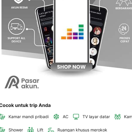
akan 
disertakan 
dalam 
konfirmasi 
pemesanan 
dan 
akun 
Anda.
Cocok untuk trip Anda
Kamar mandi pribadi
AC
TV layar datar
Kam
Shower
Lift
Ruangan khusus merokok