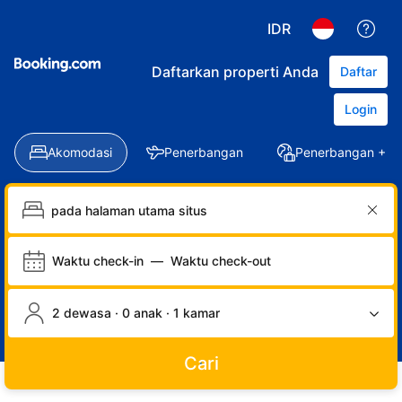
IDR
Daftarkan properti Anda
Daftar
Login
Akomodasi
Penerbangan
Penerbangan + Ho
Waktu check-in
—
Waktu check-out
2 dewasa · 0 anak · 1 kamar
Cari