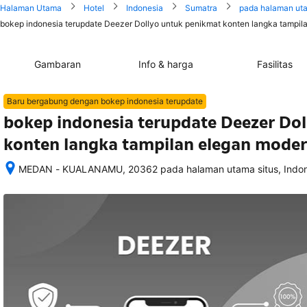
Halaman Utama
Hotel
Indonesia
Sumatra
pada halaman uta
bokep indonesia terupdate Deezer Dollyo untuk penikmat konten langka tampila
Gambaran
Info & harga
Fasilitas
Baru bergabung dengan bokep indonesia terupdate
bokep indonesia terupdate Deezer Do
konten langka tampilan elegan moder
MEDAN - KUALANAMU, 20362 pada halaman utama situs, Indon
Setelah 
memesan, 
semua 
rincian 
akomodasi 
termasuk 
nomor 
telepon 
dan 
alamat 