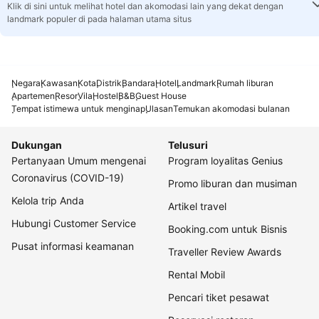
Klik di sini untuk melihat hotel dan akomodasi lain yang dekat dengan
landmark populer di pada halaman utama situs
Negara
Kawasan
Kota
Distrik
Bandara
Hotel
Landmark
Rumah liburan
Apartemen
Resor
Vila
Hostel
B&B
Guest House
Tempat istimewa untuk menginap
Ulasan
Temukan akomodasi bulanan
Dukungan
Telusuri
Pertanyaan Umum mengenai
Program loyalitas Genius
Coronavirus (COVID-19)
Promo liburan dan musiman
Kelola trip Anda
Artikel travel
Hubungi Customer Service
Booking.com untuk Bisnis
Pusat informasi keamanan
Traveller Review Awards
Rental Mobil
Pencari tiket pesawat