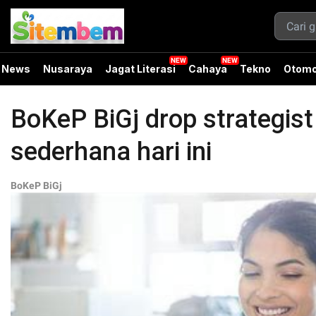
News
Nusaraya
Jagat Literasi
Cahaya
Tekno
Otomo
BoKeP BiGj drop strategis
sederhana hari ini
BoKeP BiGj