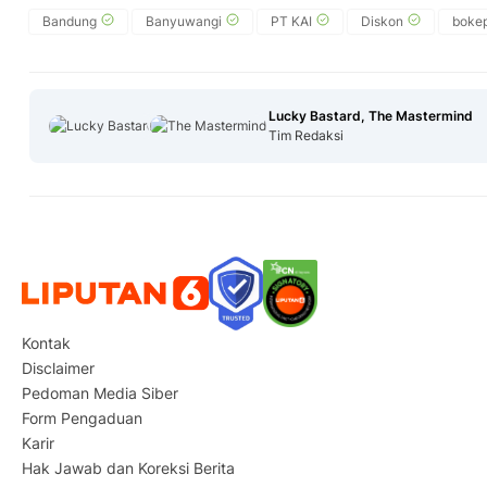
Bandung
Banyuwangi
PT KAI
Diskon
boke
Lucky Bastard, The Mastermind
Tim Redaksi
Kontak
Disclaimer
Pedoman Media Siber
Form Pengaduan
Karir
Hak Jawab dan Koreksi Berita