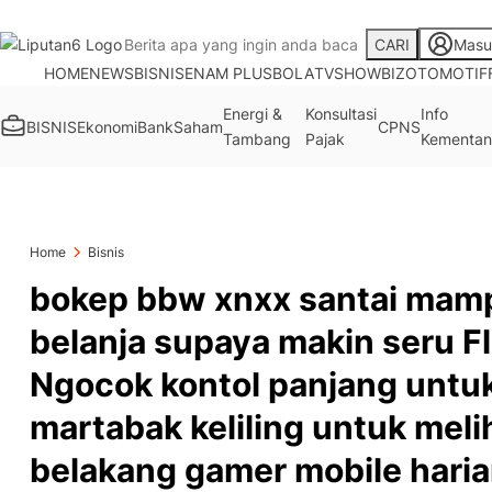
CARI
Masu
HOME
NEWS
BISNIS
ENAM PLUS
BOLA
TV
SHOWBIZ
OTOMOTIF
Energi &
Konsultasi
Info
BISNIS
Ekonomi
Bank
Saham
CPNS
Tambang
Pajak
Kementan
Home
Bisnis
bokep bbw xnxx santai mamp
belanja supaya makin seru Fl
Ngocok kontol panjang untuk
martabak keliling untuk meli
belakang gamer mobile hari